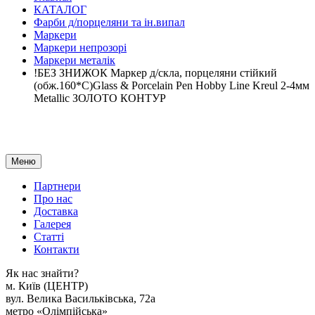
КАТАЛОГ
Фарби д/порцеляни та ін.випал
Маркери
Маркери непрозорі
Маркери металік
!БЕЗ ЗНИЖОК Маркер д/скла, порцеляни стійкий
(обж.160*С)Glass & Porcelain Pen Hobby Line Kreul 2-4мм
Metallic ЗОЛОТО КОНТУР
Меню
Партнери
Про нас
Доставка
Галерея
Статтi
Контакти
Як наc знайти?
м. Киïв (ЦЕНТР)
вул. Велика Васильківська, 72а
метро «Олімпійська»