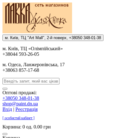
м. Киïв, ТЦ "Art Mall", 2-й поверх, +38050 348-01-38
м. Киïв, ТЦ «Олiмпiйський»
+38044 593-26-05
м. Одеса, Ланжеронiвська, 17
+38063 857-17-68
Оптові продажі:
+38050 348-01-38
shop@paint.dn.ua
Вхід
|
Реєстрація
[ особистий кабінет ]
Корзина:
0 од. 0.00 грн
Корзина