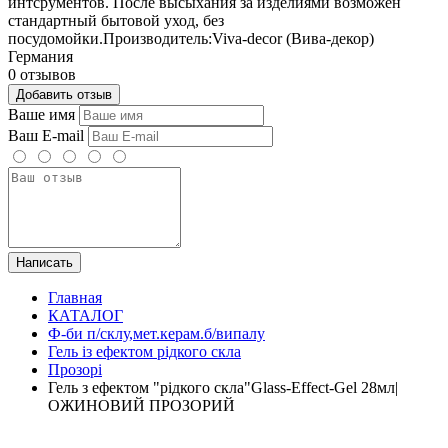
интсрументов. После высыхания за изделиями возможен
стандартный бытовой уход, без
посудомойки.Производитель:Viva-decor (Вива-декор)
Германия
0 отзывов
Добавить отзыв
Ваше имя
Ваш E-mail
Написать
Главная
КАТАЛОГ
Ф-би п/склу,мет.керам.б/випалу
Гель із ефектом рідкого скла
Прозорі
Гель з ефектом "рідкого скла"Glass-Effect-Gel 28мл|
ОЖИНОВИЙ ПРОЗОРИЙ