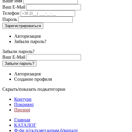
Ваше имя
Ваш E-Mail
Телефон
Пароль
Зарегистрироваться
Авторизация
Забыли пароль?
Забыли пароль?
Ваш E-Mail
Забыли пароль?
Авторизация
Создание профиля
Скрыть/показать подкатегории
Контури
Покривні
Прозорі
Главная
КАТАЛОГ
Ф-би п/склу,мет.керам.б/випалу