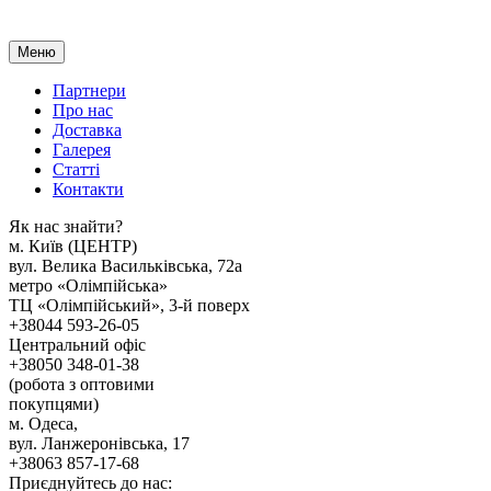
Меню
Партнери
Про нас
Доставка
Галерея
Статтi
Контакти
Як наc знайти?
м. Киïв (ЦЕНТР)
вул. Велика Васильківська, 72а
метро «Олімпійська»
ТЦ «Олімпійський», 3-й поверх
+38044 593-26-05
Центральний офіс
+38050 348-01-38
(робота з оптовими
покупцями)
м. Одеса,
вул. Ланжеронівська, 17
+38063 857-17-68
Приєднуйтесь до нас: