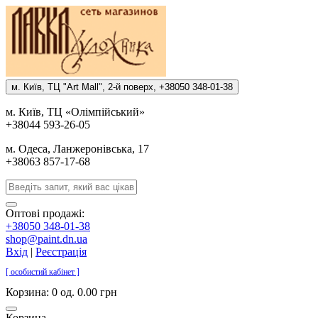
м. Киïв, ТЦ "Art Mall", 2-й поверх, +38050 348-01-38
м. Киïв, ТЦ «Олiмпiйський»
+38044 593-26-05
м. Одеса, Ланжеронiвська, 17
+38063 857-17-68
Оптові продажі:
+38050 348-01-38
shop@paint.dn.ua
Вхід
|
Реєстрація
[ особистий кабінет ]
Корзина:
0 од. 0.00 грн
Корзина