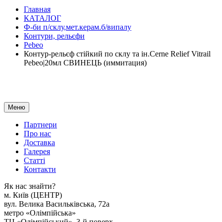
Главная
КАТАЛОГ
Ф-би п/склу,мет.керам.б/випалу
Контури, рельєфи
Pebeo
Контур-рельєф стійкий по склу та ін.Cerne Relief Vitrail
Pebeo|20мл СВИНЕЦЬ (иммитация)
Меню
Партнери
Про нас
Доставка
Галерея
Статтi
Контакти
Як наc знайти?
м. Киïв (ЦЕНТР)
вул. Велика Васильківська, 72а
метро «Олімпійська»
ТЦ «Олімпійський», 3-й поверх