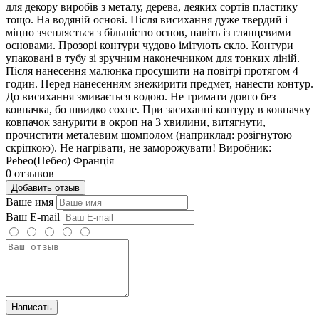
для декору виробів з металу, дерева, деяких сортів пластику
тощо. На водяній основі. Після висихання дуже твердий і
міцно зчепляється з більшістю основ, навіть із глянцевими
основами. Прозорі контури чудово імітують скло. Контури
упаковані в тубу зі зручним наконечником для тонких ліній.
Після нанесення малюнка просушити на повітрі протягом 4
годин. Перед нанесенням знежирити предмет, нанести контур.
До висихання змивається водою. Не тримати довго без
ковпачка, бо швидко сохне. При засиханні контуру в ковпачку
ковпачок занурити в окроп на 3 хвилини, витягнути,
прочистити металевим шомполом (наприклад: розігнутою
скріпкою). Не нагрівати, не заморожувати! Виробник:
Pebeo(Пебео) Франція
0 отзывов
Добавить отзыв
Ваше имя
Ваш E-mail
Написать