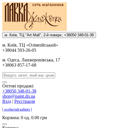
м. Киïв, ТЦ "Art Mall", 2-й поверх, +38050 348-01-38
м. Киïв, ТЦ «Олiмпiйський»
+38044 593-26-05
м. Одеса, Ланжеронiвська, 17
+38063 857-17-68
Оптові продажі:
+38050 348-01-38
shop@paint.dn.ua
Вхід
|
Реєстрація
[ особистий кабінет ]
Корзина:
0 од. 0.00 грн
Корзина