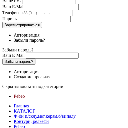
Ваше имя
Ваш E-Mail
Телефон
Пароль
Зарегистрироваться
Авторизация
Забыли пароль?
Забыли пароль?
Ваш E-Mail
Забыли пароль?
Авторизация
Создание профиля
Скрыть/показать подкатегории
Pebeo
Главная
КАТАЛОГ
Ф-би п/склу,мет.керам.б/випалу
Контури, рельєфи
Pebeo