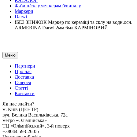
КАТАЛОГ
Ф-би п/склу,мет.керам.б/випалу
Маркери
Darwi
!БЕЗ ЗНИЖОК Маркер по кераміці та склу на водн.осн.
ARMERINA Darwi 2мм 6мл|КАРМІНОВИЙ
Меню
Партнери
Про нас
Доставка
Галерея
Статтi
Контакти
Як наc знайти?
м. Киïв (ЦЕНТР)
вул. Велика Васильківська, 72а
метро «Олімпійська»
ТЦ «Олімпійський», 3-й поверх
+38044 593-26-05
Центральний офіс