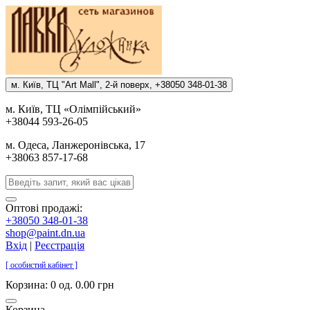
м. Киïв, ТЦ "Art Mall", 2-й поверх, +38050 348-01-38
м. Киïв, ТЦ «Олiмпiйський»
+38044 593-26-05
м. Одеса, Ланжеронiвська, 17
+38063 857-17-68
Оптові продажі:
+38050 348-01-38
shop@paint.dn.ua
Вхід
|
Реєстрація
[ особистий кабінет ]
Корзина:
0 од. 0.00 грн
Корзина