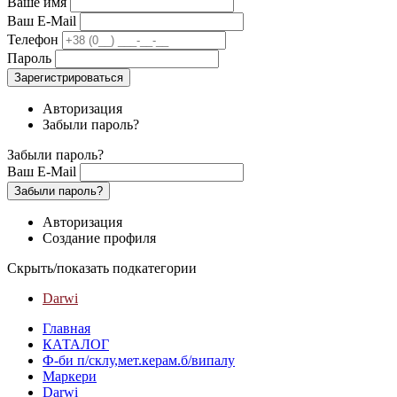
Ваше имя
Ваш E-Mail
Телефон
Пароль
Зарегистрироваться
Авторизация
Забыли пароль?
Забыли пароль?
Ваш E-Mail
Забыли пароль?
Авторизация
Создание профиля
Скрыть/показать подкатегории
Darwi
Главная
КАТАЛОГ
Ф-би п/склу,мет.керам.б/випалу
Маркери
Darwi