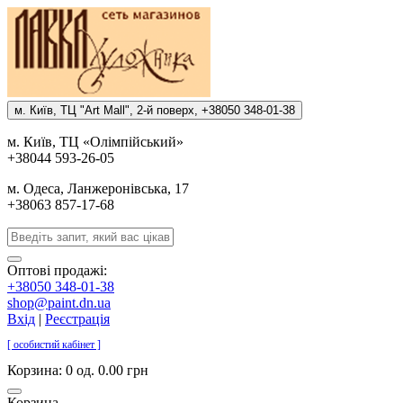
м. Киïв, ТЦ "Art Mall", 2-й поверх, +38050 348-01-38
м. Киïв, ТЦ «Олiмпiйський»
+38044 593-26-05
м. Одеса, Ланжеронiвська, 17
+38063 857-17-68
Оптові продажі:
+38050 348-01-38
shop@paint.dn.ua
Вхід
|
Реєстрація
[ особистий кабінет ]
Корзина:
0 од. 0.00 грн
Корзина