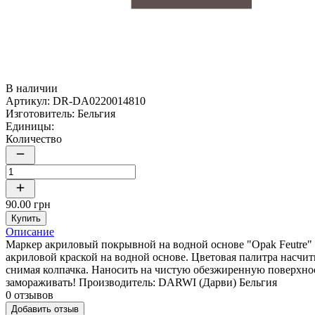
В наличии
Артикул:
DR-DA0220014810
Изготовитель:
Бельгия
Единицы:
Количество
90.00 грн
Купить
Описание
Маркер акриловый покрывной на водной основе "Opak Feutre" 
акриловой краской на водной основе. Цветовая палитра насчит
снимая колпачка. Наносить на чистую обезжиренную поверхнос
замораживать! Производитель: DARWI (Дарви) Бельгия
0 отзывов
Добавить отзыв