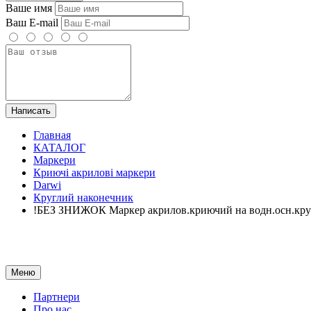
Ваше имя
Ваш E-mail
Написать
Главная
КАТАЛОГ
Маркери
Криючі акрилові маркери
Darwi
Круглий наконечник
!БЕЗ ЗНИЖОК Маркер акрилов.криючий на водн.осн.кру
Меню
Партнери
Про нас