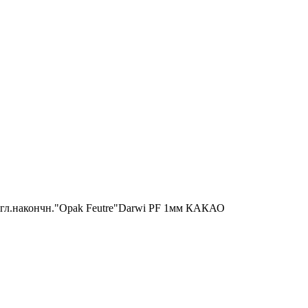
гл.накончн."Opak Feutre"Darwi PF 1мм КАКАО