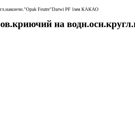
гл.накончн."Opak Feutre"Darwi PF 1мм КАКАО
.криючий на водн.осн.кругл.