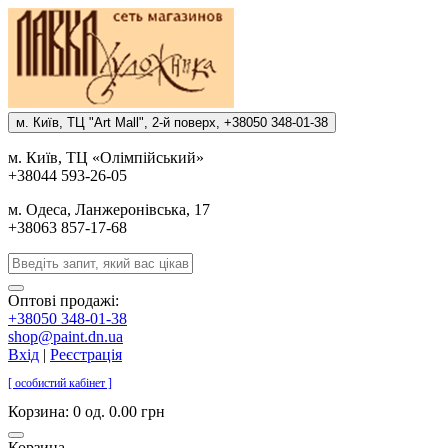
м. Киïв, ТЦ "Art Mall", 2-й поверх, +38050 348-01-38
м. Киïв, ТЦ «Олiмпiйський»
+38044 593-26-05
м. Одеса, Ланжеронiвська, 17
+38063 857-17-68
Оптові продажі:
+38050 348-01-38
shop@paint.dn.ua
Вхід
|
Реєстрація
[ особистий кабінет ]
Корзина:
0 од. 0.00 грн
Корзина