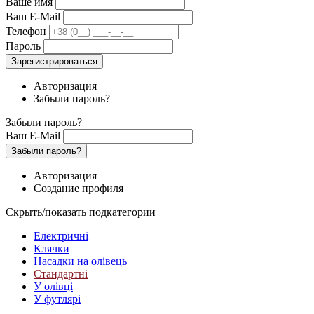
Ваше имя
Ваш E-Mail
Телефон
Пароль
Зарегистрироваться
Авторизация
Забыли пароль?
Забыли пароль?
Ваш E-Mail
Забыли пароль?
Авторизация
Создание профиля
Скрыть/показать подкатегории
Електричні
Клячки
Насадки на олівець
Стандартні
У олівці
У футлярі