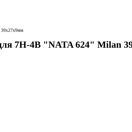
n 39х27х9мм
для 7Н-4В "NATA 624" Milan 3