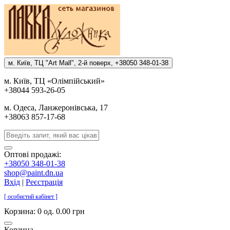
м. Киïв, ТЦ "Art Mall", 2-й поверх, +38050 348-01-38
м. Киïв, ТЦ «Олiмпiйський»
+38044 593-26-05
м. Одеса, Ланжеронiвська, 17
+38063 857-17-68
Оптові продажі:
+38050 348-01-38
shop@paint.dn.ua
Вхід
|
Реєстрація
[ особистий кабінет ]
Корзина:
0 од. 0.00 грн
Корзина