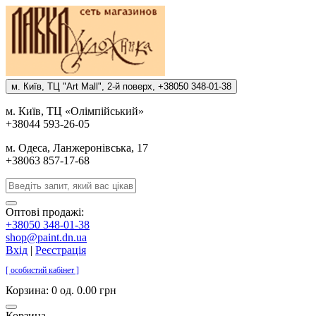
м. Киïв, ТЦ "Art Mall", 2-й поверх, +38050 348-01-38
м. Киïв, ТЦ «Олiмпiйський»
+38044 593-26-05
м. Одеса, Ланжеронiвська, 17
+38063 857-17-68
Оптові продажі:
+38050 348-01-38
shop@paint.dn.ua
Вхід
|
Реєстрація
[ особистий кабінет ]
Корзина:
0 од. 0.00 грн
Корзина