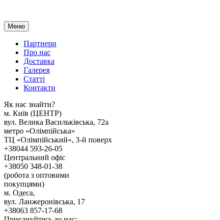
Меню
Партнери
Про нас
Доставка
Галерея
Статтi
Контакти
Як наc знайти?
м. Киïв (ЦЕНТР)
вул. Велика Васильківська, 72а
метро «Олімпійська»
ТЦ «Олімпійський», 3-й поверх
+38044 593-26-05
Центральний офіс
+38050 348-01-38
(робота з оптовими
покупцями)
м. Одеса,
вул. Ланжеронівська, 17
+38063 857-17-68
Приєднуйтесь до нас: