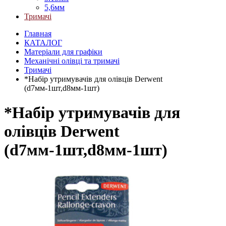
5,6мм
Тримачі
Главная
КАТАЛОГ
Матеріали для графіки
Механічні олівці та тримачі
Тримачі
*Набір утримувачів для олівців Derwent
(d7мм-1шт,d8мм-1шт)
*Набір утримувачів для
олівців Derwent
(d7мм-1шт,d8мм-1шт)