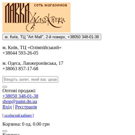
м. Киïв, ТЦ "Art Mall", 2-й поверх, +38050 348-01-38
м. Киïв, ТЦ «Олiмпiйський»
+38044 593-26-05
м. Одеса, Ланжеронiвська, 17
+38063 857-17-68
Оптові продажі:
+38050 348-01-38
shop@paint.dn.ua
Вхід
|
Реєстрація
[ особистий кабінет ]
Корзина:
0 од. 0.00 грн
Корзина