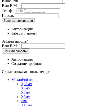
Ваше имя
Ваш E-Mail
Телефон
Пароль
Зарегистрироваться
Авторизация
Забыли пароль?
Забыли пароль?
Ваш E-Mail
Забыли пароль?
Авторизация
Создание профиля
Скрыть/показать подкатегории
Механічні олівці
0,35мм
0,5мм
0,7мм
0,9мм
2мм
3.15мм