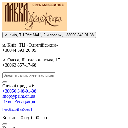
м. Киïв, ТЦ "Art Mall", 2-й поверх, +38050 348-01-38
м. Киïв, ТЦ «Олiмпiйський»
+38044 593-26-05
м. Одеса, Ланжеронiвська, 17
+38063 857-17-68
Оптові продажі:
+38050 348-01-38
shop@paint.dn.ua
Вхід
|
Реєстрація
[ особистий кабінет ]
Корзина:
0 од. 0.00 грн
Корзина