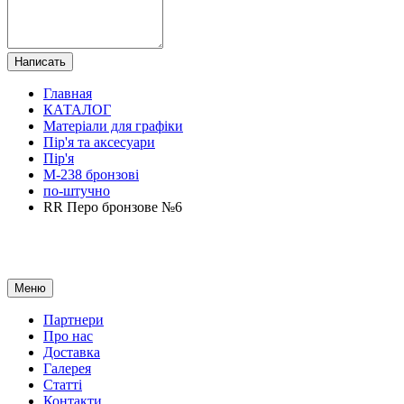
Написать
Главная
КАТАЛОГ
Матеріали для графіки
Пір'я та аксесуари
Пір'я
M-238 бронзові
по-штучно
RR Перо бронзове №6
Меню
Партнери
Про нас
Доставка
Галерея
Статтi
Контакти