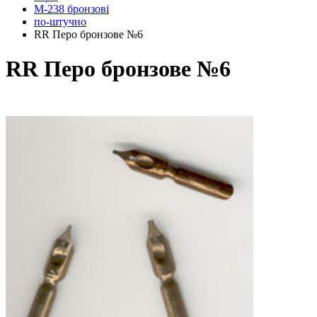
M-238 бронзові
по-штучно
RR Перо бронзове №6
RR Перо бронзове №6