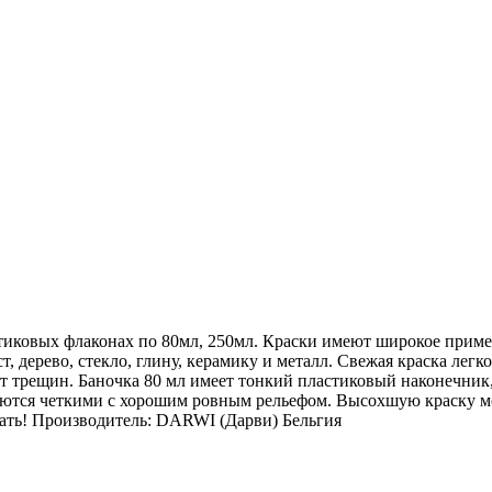
ковых флаконах по 80мл, 250мл. Краски имеют широкое примене
т, дерево, стекло, глину, керамику и металл. Свежая краска лег
т трещин. Баночка 80 мл имеет тонкий пластиковый наконечник,
учаются четкими с хорошим ровным рельефом. Высохшую краску м
ать! Производитель: DARWI (Дарви) Бельгия