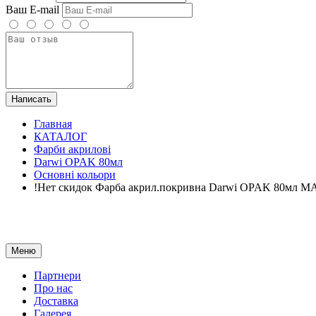
Ваш E-mail
Написать
Главная
КАТАЛОГ
Фарби акрилові
Darwi OPAK 80мл
Основні кольори
!Нет скидок Фарба акрил.покривна Darwi OPAK 80мл
Меню
Партнери
Про нас
Доставка
Галерея