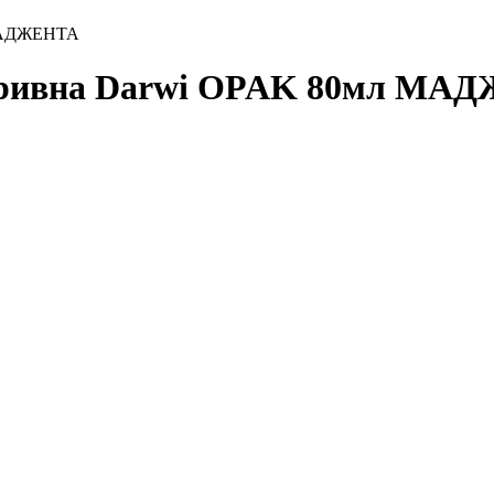
 МАДЖЕНТА
окривна Darwi OPAK 80мл М