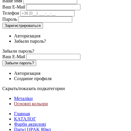
Ваше имя
Ваш E-Mail
Телефон
Пароль
Зарегистрироваться
Авторизация
Забыли пароль?
Забыли пароль?
Ваш E-Mail
Забыли пароль?
Авторизация
Создание профиля
Скрыть/показать подкатегории
Металіки
Основні кольори
Главная
КАТАЛОГ
Фарби акрилові
Darwi OPAK 80мл