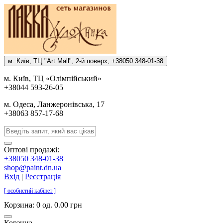
м. Киïв, ТЦ "Art Mall", 2-й поверх, +38050 348-01-38
м. Киïв, ТЦ «Олiмпiйський»
+38044 593-26-05
м. Одеса, Ланжеронiвська, 17
+38063 857-17-68
Оптові продажі:
+38050 348-01-38
shop@paint.dn.ua
Вхід
|
Реєстрація
[ особистий кабінет ]
Корзина:
0 од. 0.00 грн
Корзина