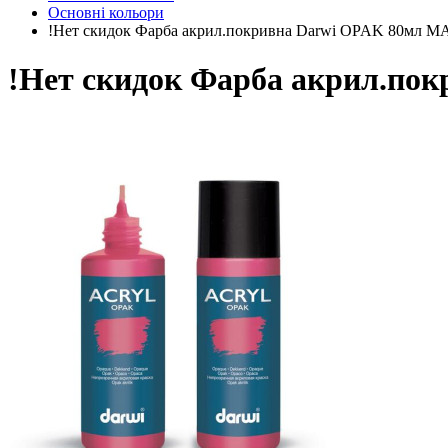
Основні кольори
!Нет скидок Фарба акрил.покривна Darwi OPAK 80мл
!Нет скидок Фарба акрил.п