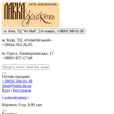
м. Киïв, ТЦ "Art Mall", 2-й поверх, +38050 348-01-38
м. Киïв, ТЦ «Олiмпiйський»
+38044 593-26-05
м. Одеса, Ланжеронiвська, 17
+38063 857-17-68
Оптові продажі:
+38050 348-01-38
shop@paint.dn.ua
Вхід
|
Реєстрація
[ особистий кабінет ]
Корзина:
0 од. 0.00 грн
Корзина