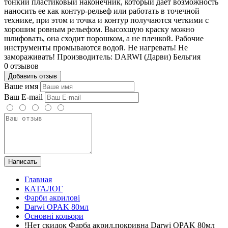
тонкий пластиковый наконечник, который дает возможность
наносить ее как контур-рельеф или работать в точечной
технике, при этом и точка и контур получаются четкими с
хорошим ровным рельефом. Высохшую краску можно
шлифовать, она сходит порошком, а не пленкой. Рабочие
инструменты промываются водой. Не нагревать! Не
замораживать! Производитель: DARWI (Дарви) Бельгия
0 отзывов
Добавить отзыв
Ваше имя
Ваш E-mail
Написать
Главная
КАТАЛОГ
Фарби акрилові
Darwi OPAK 80мл
Основні кольори
!Нет скидок Фарба акрил.покривна Darwi OPAK 80мл