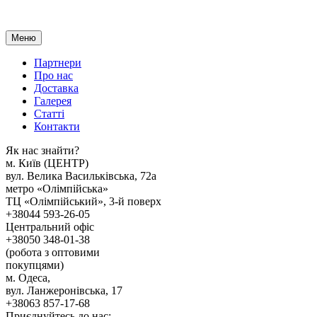
Меню
Партнери
Про нас
Доставка
Галерея
Статтi
Контакти
Як наc знайти?
м. Киïв (ЦЕНТР)
вул. Велика Васильківська, 72а
метро «Олімпійська»
ТЦ «Олімпійський», 3-й поверх
+38044 593-26-05
Центральний офіс
+38050 348-01-38
(робота з оптовими
покупцями)
м. Одеса,
вул. Ланжеронівська, 17
+38063 857-17-68
Приєднуйтесь до нас: