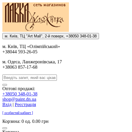
м. Киïв, ТЦ "Art Mall", 2-й поверх, +38050 348-01-38
м. Киïв, ТЦ «Олiмпiйський»
+38044 593-26-05
м. Одеса, Ланжеронiвська, 17
+38063 857-17-68
Оптові продажі:
+38050 348-01-38
shop@paint.dn.ua
Вхід
|
Реєстрація
[ особистий кабінет ]
Корзина:
0 од. 0.00 грн
Корзина