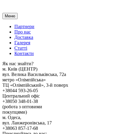
Меню
Партнери
Про нас
Доставка
Галерея
Статтi
Контакти
Як наc знайти?
м. Киïв (ЦЕНТР)
вул. Велика Васильківська, 72а
метро «Олімпійська»
ТЦ «Олімпійський», 3-й поверх
+38044 593-26-05
Центральний офіс
+38050 348-01-38
(робота з оптовими
покупцями)
м. Одеса,
вул. Ланжеронівська, 17
+38063 857-17-68
Приєднуйтесь до нас: