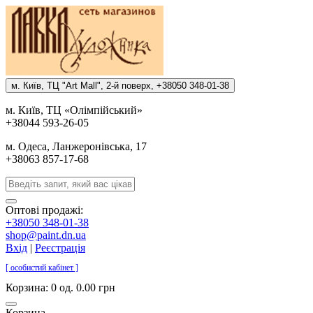
м. Киïв, ТЦ "Art Mall", 2-й поверх, +38050 348-01-38
м. Киïв, ТЦ «Олiмпiйський»
+38044 593-26-05
м. Одеса, Ланжеронiвська, 17
+38063 857-17-68
Оптові продажі:
+38050 348-01-38
shop@paint.dn.ua
Вхід
|
Реєстрація
[ особистий кабінет ]
Корзина:
0 од. 0.00 грн
Корзина