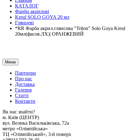
Главная
КАТАЛОГ
Фарби акрилові
Kreul SOLO GOYA 20 мл
Глянцеві
*RR Фарба акрил.глянсова "Triton" Solo Goya Kreul
20мл(фасов.ЛХ)| ОРАНЖЕВИЙ
Меню
Партнери
Про нас
Доставка
Галерея
Статтi
Контакти
Як наc знайти?
м. Киïв (ЦЕНТР)
вул. Велика Васильківська, 72а
метро «Олімпійська»
ТЦ «Олімпійський», 3-й поверх
+38044 593-26-05