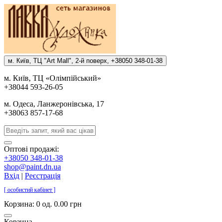
м. Киïв, ТЦ "Art Mall", 2-й поверх, +38050 348-01-38
м. Киïв, ТЦ «Олiмпiйський»
+38044 593-26-05
м. Одеса, Ланжеронiвська, 17
+38063 857-17-68
Оптові продажі:
+38050 348-01-38
shop@paint.dn.ua
Вхід
|
Реєстрація
[ особистий кабінет ]
Корзина:
0 од. 0.00 грн
Корзина