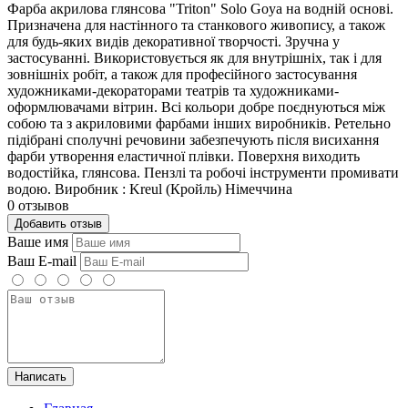
Фарба акрилова глянсова "Triton" Solo Goya на водній основі.
Призначена для настінного та станкового живопису, а також
для будь-яких видів декоративної творчості. Зручна у
застосуванні. Використовується як для внутрішніх, так і для
зовнішніх робіт, а також для професійного застосування
художниками-декораторами театрів та художниками-
оформлювачами вітрин. Всі кольори добре поєднуються між
собою та з акриловими фарбами інших виробників. Ретельно
підібрані сполучні речовини забезпечують після висихання
фарби утворення еластичної плівки. Поверхня виходить
водостійка, глянсова. Пензлі та робочі інструменти промивати
водою. Виробник : Kreul (Кройль) Німеччина
0 отзывов
Добавить отзыв
Ваше имя
Ваш E-mail
Написать