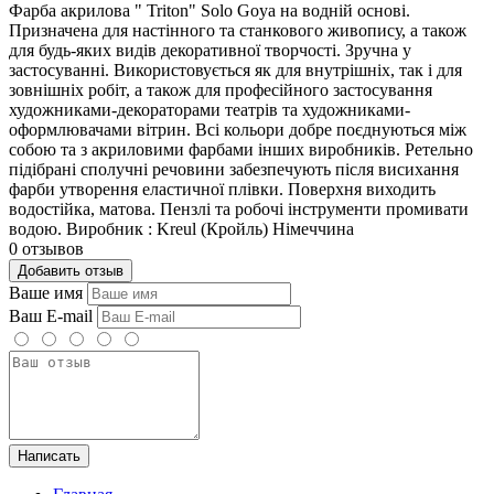
Фарба акрилова " Triton" Solo Goya на водній основі.
Призначена для настінного та станкового живопису, а також
для будь-яких видів декоративної творчості. Зручна у
застосуванні. Використовується як для внутрішніх, так і для
зовнішніх робіт, а також для професійного застосування
художниками-декораторами театрів та художниками-
оформлювачами вітрин. Всі кольори добре поєднуються між
собою та з акриловими фарбами інших виробників. Ретельно
підібрані сполучні речовини забезпечують після висихання
фарби утворення еластичної плівки. Поверхня виходить
водостійка, матова. Пензлі та робочі інструменти промивати
водою. Виробник : Kreul (Кройль) Німеччина
0 отзывов
Добавить отзыв
Ваше имя
Ваш E-mail
Написать