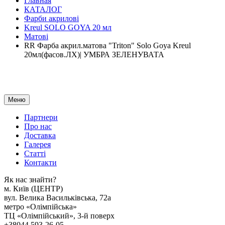
Главная
КАТАЛОГ
Фарби акрилові
Kreul SOLO GOYA 20 мл
Матові
RR Фарба акрил.матова "Triton" Solo Goya Kreul
20мл(фасов.ЛХ)| УМБРА ЗЕЛЕНУВАТА
Меню
Партнери
Про нас
Доставка
Галерея
Статтi
Контакти
Як наc знайти?
м. Киïв (ЦЕНТР)
вул. Велика Васильківська, 72а
метро «Олімпійська»
ТЦ «Олімпійський», 3-й поверх
+38044 593-26-05