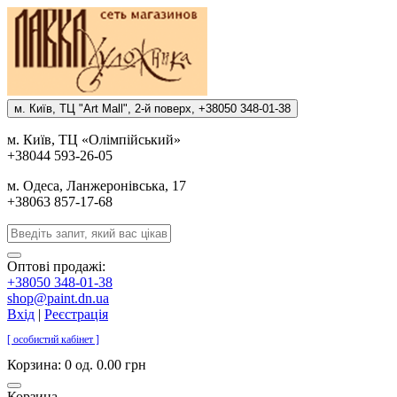
м. Киïв, ТЦ "Art Mall", 2-й поверх, +38050 348-01-38
м. Киïв, ТЦ «Олiмпiйський»
+38044 593-26-05
м. Одеса, Ланжеронiвська, 17
+38063 857-17-68
Оптові продажі:
+38050 348-01-38
shop@paint.dn.ua
Вхід
|
Реєстрація
[ особистий кабінет ]
Корзина:
0 од. 0.00 грн
Корзина