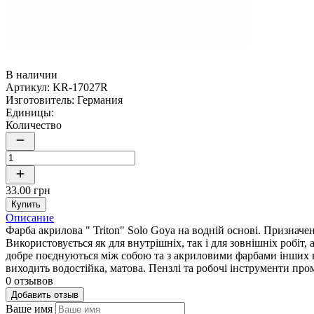
В наличии
Артикул:
KR-17027R
Изготовитель:
Германия
Единицы:
Количество
33.00 грн
Купить
Описание
Фарба акрилова " Triton" Solo Goya на водній основі. Призначен
Використовується як для внутрішніх, так і для зовнішніх робі
добре поєднуються між собою та з акриловими фарбами інших в
виходить водостійка, матова. Пензлі та робочі інструменти пр
0 отзывов
Добавить отзыв
Ваше имя