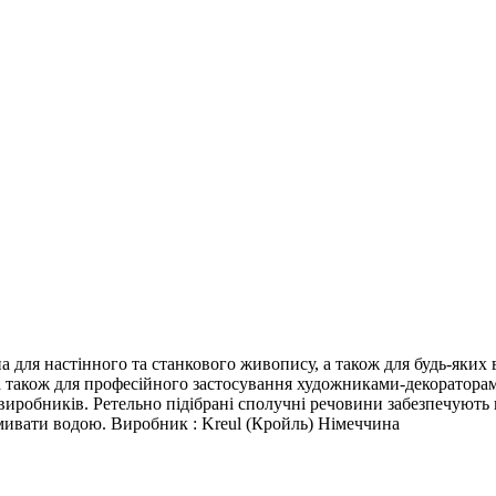
а для настінного та станкового живопису, а також для будь-яких в
т, а також для професійного застосування художниками-декоратор
иробників. Ретельно підібрані сполучні речовини забезпечують 
омивати водою. Виробник : Kreul (Кройль) Німеччина