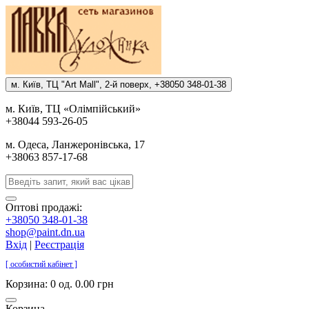
м. Киïв, ТЦ "Art Mall", 2-й поверх, +38050 348-01-38
м. Киïв, ТЦ «Олiмпiйський»
+38044 593-26-05
м. Одеса, Ланжеронiвська, 17
+38063 857-17-68
Оптові продажі:
+38050 348-01-38
shop@paint.dn.ua
Вхід
|
Реєстрація
[ особистий кабінет ]
Корзина:
0 од. 0.00 грн
Корзина