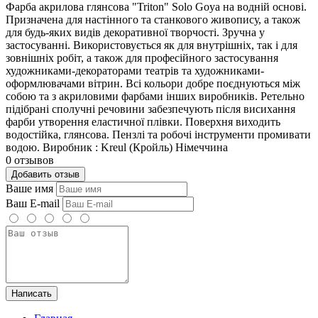
Фарба акрилова глянсова "Triton" Solo Goya на водній основі.
Призначена для настінного та станкового живопису, а також
для будь-яких видів декоративної творчості. Зручна у
застосуванні. Використовується як для внутрішніх, так і для
зовнішніх робіт, а також для професійного застосування
художниками-декораторами театрів та художниками-
оформлювачами вітрин. Всі кольори добре поєднуються між
собою та з акриловими фарбами інших виробників. Ретельно
підібрані сполучні речовини забезпечують після висихання
фарби утворення еластичної плівки. Поверхня виходить
водостійка, глянсова. Пензлі та робочі інструменти промивати
водою. Виробник : Kreul (Кройль) Німеччина
0 отзывов
Добавить отзыв
Ваше имя
Ваш E-mail
Написать