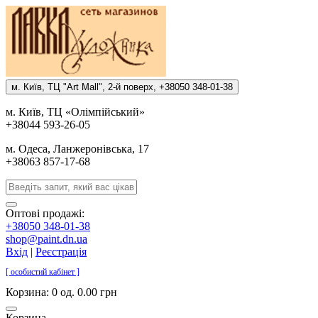
м. Киïв, ТЦ "Art Mall", 2-й поверх, +38050 348-01-38
м. Киïв, ТЦ «Олiмпiйський»
+38044 593-26-05
м. Одеса, Ланжеронiвська, 17
+38063 857-17-68
Оптові продажі:
+38050 348-01-38
shop@paint.dn.ua
Вхід
|
Реєстрація
[ особистий кабінет ]
Корзина:
0 од. 0.00 грн
Корзина