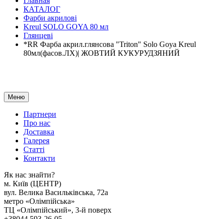
Главная
КАТАЛОГ
Фарби акрилові
Kreul SOLO GOYA 80 мл
Глянцеві
*RR Фарба акрил.глянсова "Triton" Solo Goya Kreul
80мл(фасов.ЛХ)| ЖОВТИЙ КУКУРУДЗЯНИЙ
Меню
Партнери
Про нас
Доставка
Галерея
Статтi
Контакти
Як наc знайти?
м. Киïв (ЦЕНТР)
вул. Велика Васильківська, 72а
метро «Олімпійська»
ТЦ «Олімпійський», 3-й поверх
+38044 593-26-05