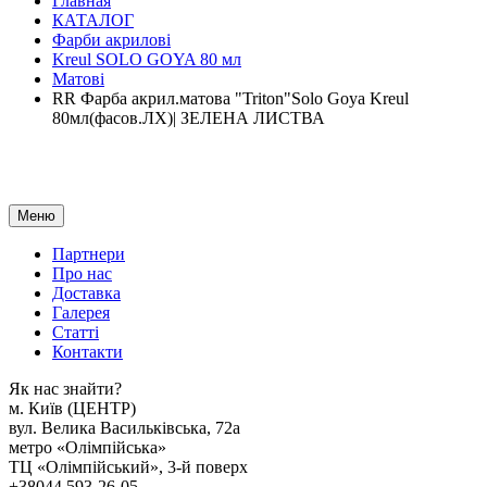
Главная
КАТАЛОГ
Фарби акрилові
Kreul SOLO GOYA 80 мл
Матові
RR Фарба акрил.матова "Triton"Solo Goya Kreul
80мл(фасов.ЛХ)| ЗЕЛЕНА ЛИСТВА
Меню
Партнери
Про нас
Доставка
Галерея
Статтi
Контакти
Як наc знайти?
м. Киïв (ЦЕНТР)
вул. Велика Васильківська, 72а
метро «Олімпійська»
ТЦ «Олімпійський», 3-й поверх
+38044 593-26-05