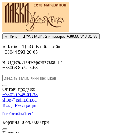
м. Киïв, ТЦ "Art Mall", 2-й поверх, +38050 348-01-38
м. Киïв, ТЦ «Олiмпiйський»
+38044 593-26-05
м. Одеса, Ланжеронiвська, 17
+38063 857-17-68
Оптові продажі:
+38050 348-01-38
shop@paint.dn.ua
Вхід
|
Реєстрація
[ особистий кабінет ]
Корзина:
0 од. 0.00 грн
Корзина