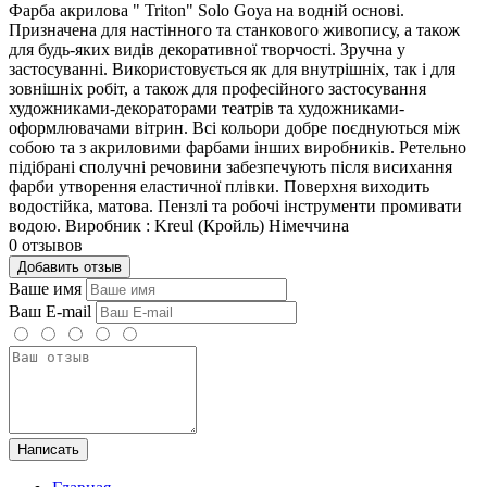
Фарба акрилова " Triton" Solo Goya на водній основі.
Призначена для настінного та станкового живопису, а також
для будь-яких видів декоративної творчості. Зручна у
застосуванні. Використовується як для внутрішніх, так і для
зовнішніх робіт, а також для професійного застосування
художниками-декораторами театрів та художниками-
оформлювачами вітрин. Всі кольори добре поєднуються між
собою та з акриловими фарбами інших виробників. Ретельно
підібрані сполучні речовини забезпечують після висихання
фарби утворення еластичної плівки. Поверхня виходить
водостійка, матова. Пензлі та робочі інструменти промивати
водою. Виробник : Kreul (Кройль) Німеччина
0 отзывов
Добавить отзыв
Ваше имя
Ваш E-mail
Написать