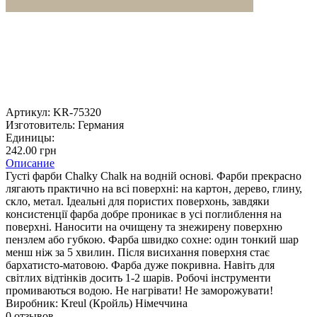
Артикул:
KR-75320
Изготовитель:
Германия
Единицы:
242.00 грн
Описание
Густі фарби Chalky Chalk на водній основі. Фарби прекрасно
лягають практично на всі поверхні: на картон, дерево, глину,
скло, метал. Ідеальні для пористих поверхонь, завдяки
консистенції фарба добре проникає в усі поглиблення на
поверхні. Наносити на очищену та знежирену поверхню
пензлем або губкою. Фарба швидко сохне: один тонкий шар
менш ніж за 5 хвилин. Після висихання поверхня стає
бархатисто-матовою. Фарба дуже покривна. Навіть для
світлих відтінків досить 1-2 шарів. Робочі інструменти
промиваються водою. Не нагрівати! Не заморожувати!
Виробник: Kreul (Кройль) Німеччина
0 отзывов