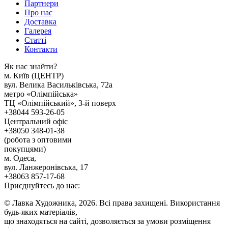
Партнери
Про нас
Доставка
Галерея
Статтi
Контакти
Як наc знайти?
м. Киïв (ЦЕНТР)
вул. Велика Васильківська, 72а
метро «Олімпійська»
ТЦ «Олімпійський», 3-й поверх
+38044 593-26-05
Центральний офіс
+38050 348-01-38
(робота з оптовими
покупцями)
м. Одеса,
вул. Ланжеронівська, 17
+38063 857-17-68
Приєднуйтесь до нас:
© Лавка Художника, 2026. Всі права захищені. Використання
будь-яких матеріалів,
що знаходяться на сайті, дозволяється за умови розміщення