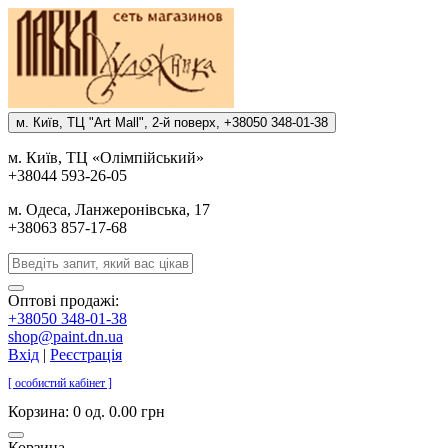
м. Киïв, ТЦ "Art Mall", 2-й поверх, +38050 348-01-38
м. Киïв, ТЦ «Олiмпiйський»
+38044 593-26-05
м. Одеса, Ланжеронiвська, 17
+38063 857-17-68
Оптові продажі:
+38050 348-01-38
shop@paint.dn.ua
Вхід
|
Реєстрація
[ особистий кабінет ]
Корзина:
0 од. 0.00 грн
Корзина