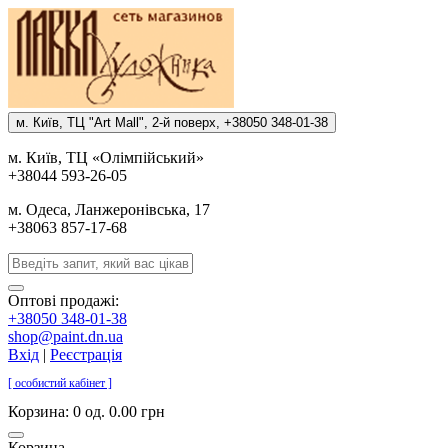
м. Киïв, ТЦ "Art Mall", 2-й поверх, +38050 348-01-38
м. Киïв, ТЦ «Олiмпiйський»
+38044 593-26-05
м. Одеса, Ланжеронiвська, 17
+38063 857-17-68
Оптові продажі:
+38050 348-01-38
shop@paint.dn.ua
Вхід
|
Реєстрація
[ особистий кабінет ]
Корзина:
0 од. 0.00 грн
Корзина