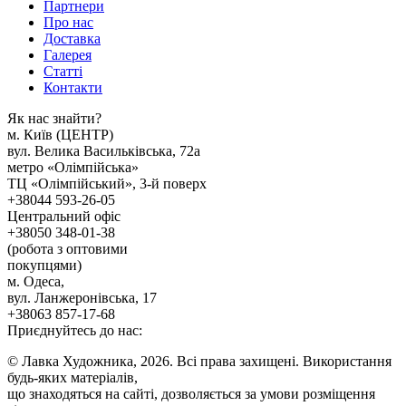
Партнери
Про нас
Доставка
Галерея
Статтi
Контакти
Як наc знайти?
м. Киïв (ЦЕНТР)
вул. Велика Васильківська, 72а
метро «Олімпійська»
ТЦ «Олімпійський», 3-й поверх
+38044 593-26-05
Центральний офіс
+38050 348-01-38
(робота з оптовими
покупцями)
м. Одеса,
вул. Ланжеронівська, 17
+38063 857-17-68
Приєднуйтесь до нас:
© Лавка Художника, 2026. Всі права захищені. Використання
будь-яких матеріалів,
що знаходяться на сайті, дозволяється за умови розміщення