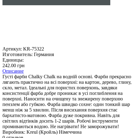
Артикул:
KR-75322
Изготовитель:
Германия
Единицы:
242.00 грн
Описание
Густі фарби Chalky Chalk на водній основі. Фарби прекрасно
лягають практично на всі поверхні: на картон, дерево, глину,
скло, метал. Ідеальні для пористих поверхонь, завдяки
консистенції фарба добре проникає в усі поглиблення на
поверхні. Наносити на очищену та знежирену поверхню
пензлем або губкою. Фарба швидко сохне: один тонкий шар
менш ніж за 5 хвилин. Після висихання поверхня стає
бархатисто-матовою. Фарба дуже покривна. Навіть для
світлих відтінків досить 1-2 шарів. Робочі інструменти
промиваються водою. Не нагрівати! Не заморожувати!
Виробник: Kreul (Кройль) Німеччина
0 отзывов