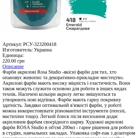
Артикул:
РСУ-323200418
Изготовитель:
Украина
Единицы:
220.00 грн
Описание
Фарби акрилові Rosa Studio -якісні фарби для тих, хто
опановує живопис та декоративно-прикладне мистецтво.
Акрилові фарби мають високу міцність і еластичність. Вони
також можуть служити основою для роботи в інших видах
технік. Насичені кольори акрилу легко змішуються та
утворюють нові відтінки. Фарби мають гарну покривну
здатність. Завдяки оптимальній в'язкості фарби, у роботі
можна використовувати різноманітні інструменти (пензлі,
мастихіни тощо). Легкий блиск після висихання додає
акриловим фарбам своєрідного шарму. Художні акрилові
фарби ROSA Studiо в об'ємі 200мл - гарне рішення для роботи
в студіях, навчальних закладах. Упаковка софт-пак з дозатором