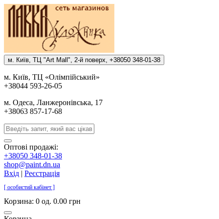
м. Киïв, ТЦ "Art Mall", 2-й поверх, +38050 348-01-38
м. Киïв, ТЦ «Олiмпiйський»
+38044 593-26-05
м. Одеса, Ланжеронiвська, 17
+38063 857-17-68
Оптові продажі:
+38050 348-01-38
shop@paint.dn.ua
Вхід
|
Реєстрація
[ особистий кабінет ]
Корзина:
0 од. 0.00 грн
Корзина