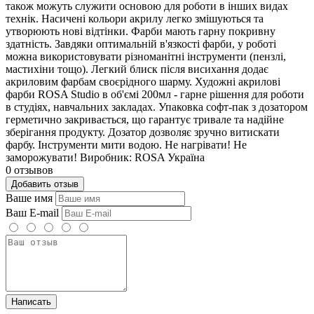
також можуть служити основою для роботи в інших видах
технік. Насичені кольори акрилу легко змішуються та
утворюють нові відтінки. Фарби мають гарну покривну
здатність. Завдяки оптимальній в'язкості фарби, у роботі
можна використовувати різноманітні інструменти (пензлі,
мастихіни тощо). Легкий блиск після висихання додає
акриловим фарбам своєрідного шарму. Художні акрилові
фарби ROSA Studiо в об'ємі 200мл - гарне рішення для роботи
в студіях, навчальних закладах. Упаковка софт-пак з дозатором
герметично закривається, що гарантує тривале та надійне
зберігання продукту. Дозатор дозволяє зручно витискати
фарбу. Інструменти мити водою. Не нагрівати! Не
заморожувати! Виробник: ROSA Україна
0 отзывов
Добавить отзыв
Ваше имя
Ваш E-mail
Написать