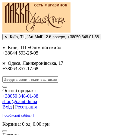
м. Киïв, ТЦ "Art Mall", 2-й поверх, +38050 348-01-38
м. Киïв, ТЦ «Олiмпiйський»
+38044 593-26-05
м. Одеса, Ланжеронiвська, 17
+38063 857-17-68
Оптові продажі:
+38050 348-01-38
shop@paint.dn.ua
Вхід
|
Реєстрація
[ особистий кабінет ]
Корзина:
0 од. 0.00 грн
Корзина