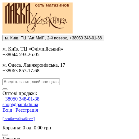
м. Киïв, ТЦ "Art Mall", 2-й поверх, +38050 348-01-38
м. Киïв, ТЦ «Олiмпiйський»
+38044 593-26-05
м. Одеса, Ланжеронiвська, 17
+38063 857-17-68
Оптові продажі:
+38050 348-01-38
shop@paint.dn.ua
Вхід
|
Реєстрація
[ особистий кабінет ]
Корзина:
0 од. 0.00 грн
Корзина