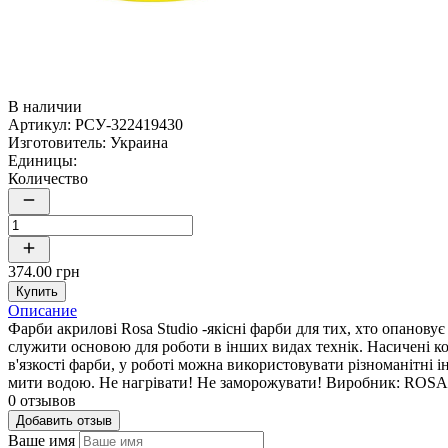
В наличии
Артикул:
РСУ-322419430
Изготовитель:
Украина
Единицы:
Количество
374.00 грн
Купить
Описание
Фарби акрилові Rosa Studio -якісні фарби для тих, хто опанов
служити основою для роботи в інших видах технік. Насичені к
в'язкості фарби, у роботі можна використовувати різноманітні
мити водою. Не нагрівати! Не заморожувати! Виробник: ROSA
0 отзывов
Добавить отзыв
Ваше имя