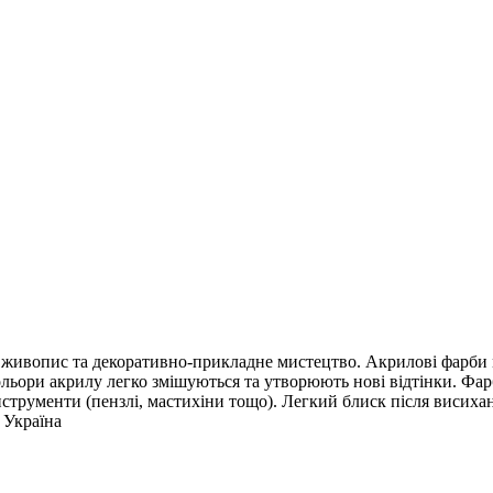
ує живопис та декоративно-прикладне мистецтво. Акрилові фарби 
ольори акрилу легко змішуються та утворюють нові відтінки. Фа
 інструменти (пензлі, мастихіни тощо). Легкий блиск після виси
 Україна