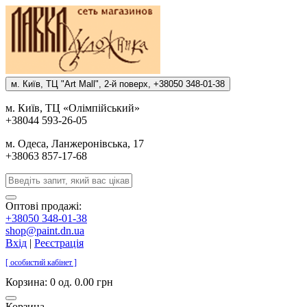
м. Киïв, ТЦ "Art Mall", 2-й поверх, +38050 348-01-38
м. Киïв, ТЦ «Олiмпiйський»
+38044 593-26-05
м. Одеса, Ланжеронiвська, 17
+38063 857-17-68
Оптові продажі:
+38050 348-01-38
shop@paint.dn.ua
Вхід
|
Реєстрація
[ особистий кабінет ]
Корзина:
0 од. 0.00 грн
Корзина