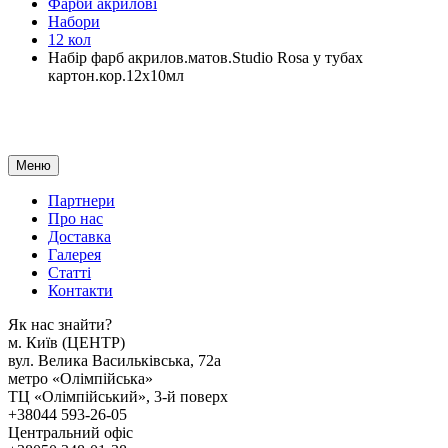
Фарби акрилові
Набори
12 кол
Набір фарб акрилов.матов.Studio Rosa у тубах
картон.кор.12х10мл
Меню
Партнери
Про нас
Доставка
Галерея
Статтi
Контакти
Як наc знайти?
м. Киïв (ЦЕНТР)
вул. Велика Васильківська, 72а
метро «Олімпійська»
ТЦ «Олімпійський», 3-й поверх
+38044 593-26-05
Центральний офіс