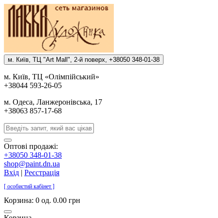
м. Киïв, ТЦ "Art Mall", 2-й поверх, +38050 348-01-38
м. Киïв, ТЦ «Олiмпiйський»
+38044 593-26-05
м. Одеса, Ланжеронiвська, 17
+38063 857-17-68
Оптові продажі:
+38050 348-01-38
shop@paint.dn.ua
Вхід
|
Реєстрація
[ особистий кабінет ]
Корзина:
0 од. 0.00 грн
Корзина