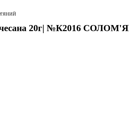
ОМ'ЯНИЙ
дочесана 20г| №К2016 СОЛОМ