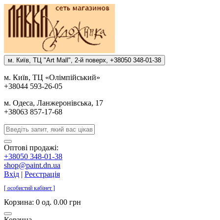
м. Киïв, ТЦ "Art Mall", 2-й поверх, +38050 348-01-38
м. Киïв, ТЦ «Олiмпiйський»
+38044 593-26-05
м. Одеса, Ланжеронiвська, 17
+38063 857-17-68
Оптові продажі:
+38050 348-01-38
shop@paint.dn.ua
Вхід
|
Реєстрація
[ особистий кабінет ]
Корзина:
0 од. 0.00 грн
Корзина