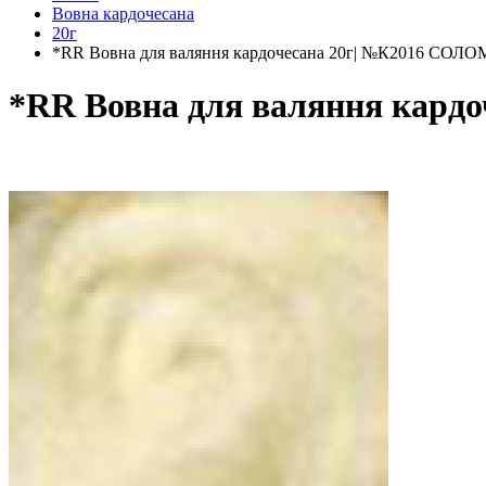
Вовна кардочесана
20г
*RR Вовна для валяння кардочесана 20г| №К2016 СОЛ
*RR Вовна для валяння кар