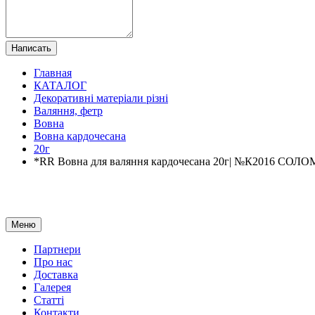
Написать
Главная
КАТАЛОГ
Декоративні матеріали різні
Валяння, фетр
Вовна
Вовна кардочесана
20г
*RR Вовна для валяння кардочесана 20г| №К2016 СОЛ
Меню
Партнери
Про нас
Доставка
Галерея
Статтi
Контакти