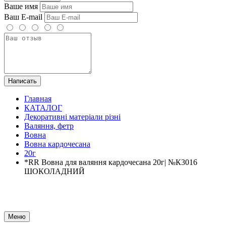
Ваше имя
Ваш E-mail
Написать
Главная
КАТАЛОГ
Декоративні матеріали різні
Валяння, фетр
Вовна
Вовна кардочесана
20г
*RR Вовна для валяння кардочесана 20г| №К3016
ШОКОЛАДНИЙ
Меню