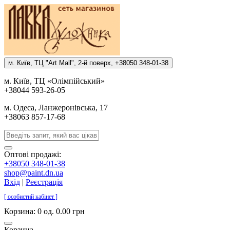
м. Киïв, ТЦ "Art Mall", 2-й поверх, +38050 348-01-38
м. Киïв, ТЦ «Олiмпiйський»
+38044 593-26-05
м. Одеса, Ланжеронiвська, 17
+38063 857-17-68
Оптові продажі:
+38050 348-01-38
shop@paint.dn.ua
Вхід
|
Реєстрація
[ особистий кабінет ]
Корзина:
0 од. 0.00 грн
Корзина