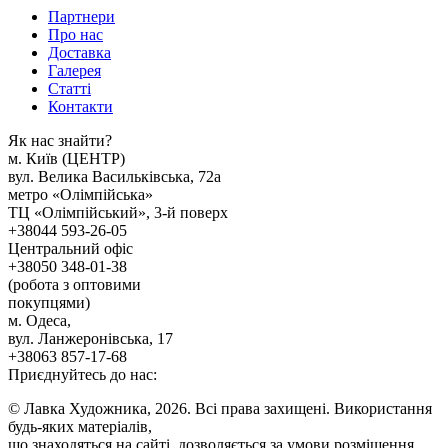
Партнери
Про нас
Доставка
Галерея
Статтi
Контакти
Як наc знайти?
м. Киïв (ЦЕНТР)
вул. Велика Васильківська, 72а
метро «Олімпійська»
ТЦ «Олімпійський», 3-й поверх
+38044 593-26-05
Центральний офіс
+38050 348-01-38
(робота з оптовими
покупцями)
м. Одеса,
вул. Ланжеронівська, 17
+38063 857-17-68
Приєднуйтесь до нас:
© Лавка Художника, 2026. Всі права захищені. Використання
будь-яких матеріалів,
що знаходяться на сайті, дозволяється за умови розміщення