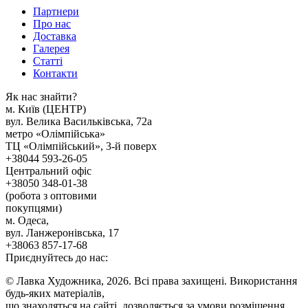
Партнери
Про нас
Доставка
Галерея
Статтi
Контакти
Як наc знайти?
м. Киïв (ЦЕНТР)
вул. Велика Васильківська, 72а
метро «Олімпійська»
ТЦ «Олімпійський», 3-й поверх
+38044 593-26-05
Центральний офіс
+38050 348-01-38
(робота з оптовими
покупцями)
м. Одеса,
вул. Ланжеронівська, 17
+38063 857-17-68
Приєднуйтесь до нас:
© Лавка Художника, 2026. Всі права захищені. Використання
будь-яких матеріалів,
що знаходяться на сайті, дозволяється за умови розміщення