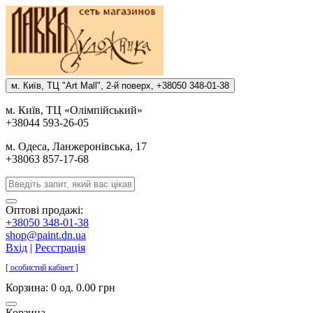
м. Киïв, ТЦ "Art Mall", 2-й поверх, +38050 348-01-38
м. Киïв, ТЦ «Олiмпiйський»
+38044 593-26-05
м. Одеса, Ланжеронiвська, 17
+38063 857-17-68
Оптові продажі:
+38050 348-01-38
shop@paint.dn.ua
Вхід
|
Реєстрація
[ особистий кабінет ]
Корзина:
0 од. 0.00 грн
Корзина