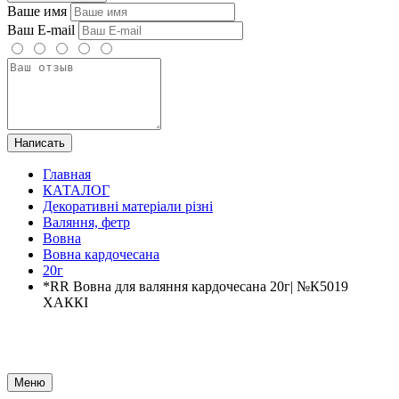
Ваше имя
Ваш E-mail
Написать
Главная
КАТАЛОГ
Декоративні матеріали різні
Валяння, фетр
Вовна
Вовна кардочесана
20г
*RR Вовна для валяння кардочесана 20г| №К5019
ХАККІ
Меню