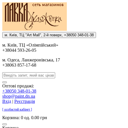
м. Киïв, ТЦ "Art Mall", 2-й поверх, +38050 348-01-38
м. Киïв, ТЦ «Олiмпiйський»
+38044 593-26-05
м. Одеса, Ланжеронiвська, 17
+38063 857-17-68
Оптові продажі:
+38050 348-01-38
shop@paint.dn.ua
Вхід
|
Реєстрація
[ особистий кабінет ]
Корзина:
0 од. 0.00 грн
Корзина