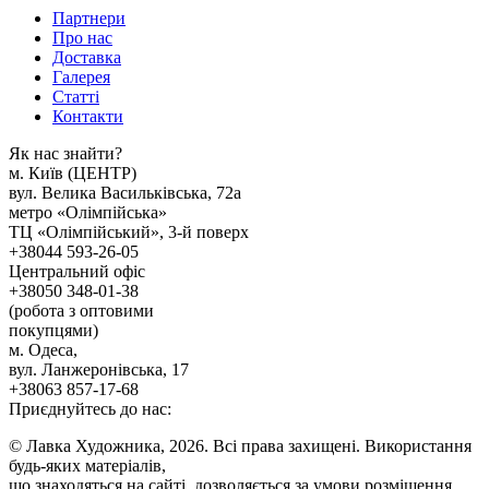
Партнери
Про нас
Доставка
Галерея
Статтi
Контакти
Як наc знайти?
м. Киïв (ЦЕНТР)
вул. Велика Васильківська, 72а
метро «Олімпійська»
ТЦ «Олімпійський», 3-й поверх
+38044 593-26-05
Центральний офіс
+38050 348-01-38
(робота з оптовими
покупцями)
м. Одеса,
вул. Ланжеронівська, 17
+38063 857-17-68
Приєднуйтесь до нас:
© Лавка Художника, 2026. Всі права захищені. Використання
будь-яких матеріалів,
що знаходяться на сайті, дозволяється за умови розміщення