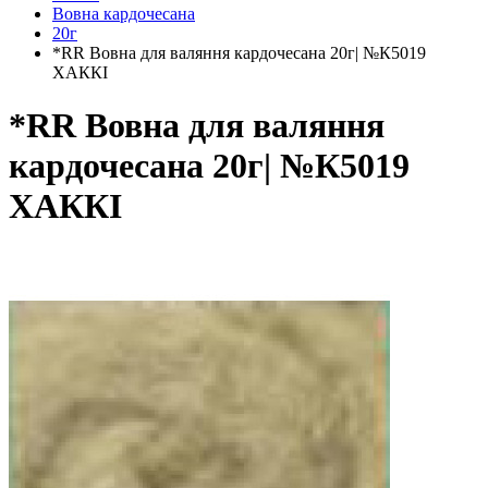
Вовна кардочесана
20г
*RR Вовна для валяння кардочесана 20г| №К5019
ХАККІ
*RR Вовна для валяння
кардочесана 20г| №К5019
ХАККІ