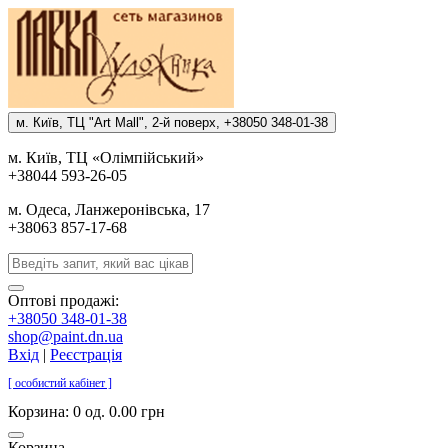
м. Киïв, ТЦ "Art Mall", 2-й поверх, +38050 348-01-38
м. Киïв, ТЦ «Олiмпiйський»
+38044 593-26-05
м. Одеса, Ланжеронiвська, 17
+38063 857-17-68
Оптові продажі:
+38050 348-01-38
shop@paint.dn.ua
Вхід
|
Реєстрація
[ особистий кабінет ]
Корзина:
0 од. 0.00 грн
Корзина