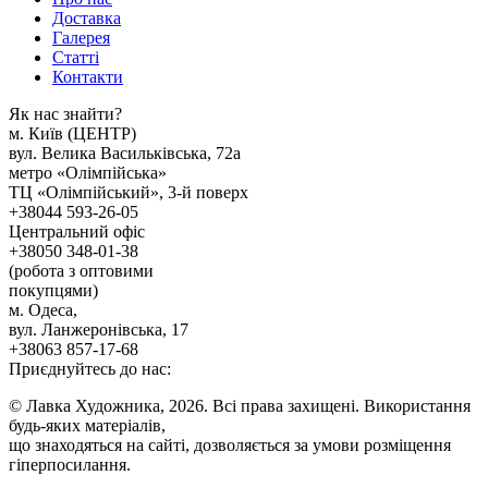
Доставка
Галерея
Статтi
Контакти
Як наc знайти?
м. Киïв (ЦЕНТР)
вул. Велика Васильківська, 72а
метро «Олімпійська»
ТЦ «Олімпійський», 3-й поверх
+38044 593-26-05
Центральний офіс
+38050 348-01-38
(робота з оптовими
покупцями)
м. Одеса,
вул. Ланжеронівська, 17
+38063 857-17-68
Приєднуйтесь до нас:
© Лавка Художника, 2026. Всі права захищені. Використання
будь-яких матеріалів,
що знаходяться на сайті, дозволяється за умови розміщення
гіперпосилання.