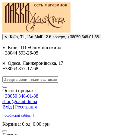
м. Киïв, ТЦ "Art Mall", 2-й поверх, +38050 348-01-38
м. Киïв, ТЦ «Олiмпiйський»
+38044 593-26-05
м. Одеса, Ланжеронiвська, 17
+38063 857-17-68
Оптові продажі:
+38050 348-01-38
shop@paint.dn.ua
Вхід
|
Реєстрація
[ особистий кабінет ]
Корзина:
0 од. 0.00 грн
Корзина