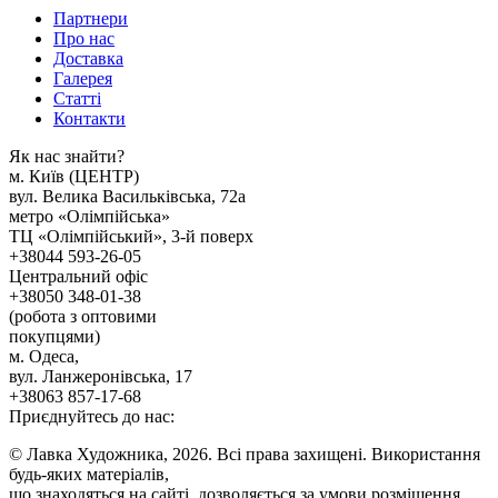
Партнери
Про нас
Доставка
Галерея
Статтi
Контакти
Як наc знайти?
м. Киïв (ЦЕНТР)
вул. Велика Васильківська, 72а
метро «Олімпійська»
ТЦ «Олімпійський», 3-й поверх
+38044 593-26-05
Центральний офіс
+38050 348-01-38
(робота з оптовими
покупцями)
м. Одеса,
вул. Ланжеронівська, 17
+38063 857-17-68
Приєднуйтесь до нас:
© Лавка Художника, 2026. Всі права захищені. Використання
будь-яких матеріалів,
що знаходяться на сайті, дозволяється за умови розміщення