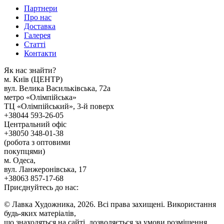
Партнери
Про нас
Доставка
Галерея
Статтi
Контакти
Як наc знайти?
м. Киïв (ЦЕНТР)
вул. Велика Васильківська, 72а
метро «Олімпійська»
ТЦ «Олімпійський», 3-й поверх
+38044 593-26-05
Центральний офіс
+38050 348-01-38
(робота з оптовими
покупцями)
м. Одеса,
вул. Ланжеронівська, 17
+38063 857-17-68
Приєднуйтесь до нас:
© Лавка Художника, 2026. Всі права захищені. Використання
будь-яких матеріалів,
що знаходяться на сайті, дозволяється за умови розміщення