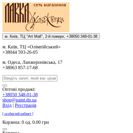
м. Киïв, ТЦ "Art Mall", 2-й поверх, +38050 348-01-38
м. Киïв, ТЦ «Олiмпiйський»
+38044 593-26-05
м. Одеса, Ланжеронiвська, 17
+38063 857-17-68
Оптові продажі:
+38050 348-01-38
shop@paint.dn.ua
Вхід
|
Реєстрація
[ особистий кабінет ]
Корзина:
0 од. 0.00 грн
Корзина