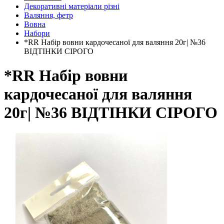
Декоративні матеріали різні
Валяння, фетр
Вовна
Набори
*RR Набір вовни кардочесаної для валяння 20г| №36
ВІДТІНКИ СІРОГО
*RR Набір вовни
кардочесаної для валяння
20г| №36 ВІДТІНКИ СІРОГО