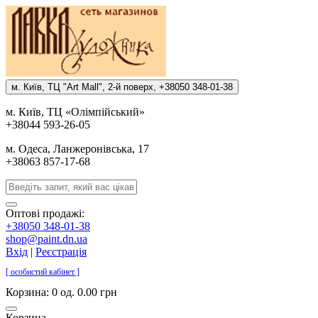
м. Киïв, ТЦ "Art Mall", 2-й поверх, +38050 348-01-38
м. Киïв, ТЦ «Олiмпiйський»
+38044 593-26-05
м. Одеса, Ланжеронiвська, 17
+38063 857-17-68
Оптові продажі:
+38050 348-01-38
shop@paint.dn.ua
Вхід
|
Реєстрація
[ особистий кабінет ]
Корзина:
0 од. 0.00 грн
Корзина