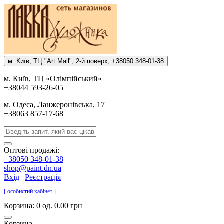
м. Киïв, ТЦ "Art Mall", 2-й поверх, +38050 348-01-38
м. Киïв, ТЦ «Олiмпiйський»
+38044 593-26-05
м. Одеса, Ланжеронiвська, 17
+38063 857-17-68
Оптові продажі:
+38050 348-01-38
shop@paint.dn.ua
Вхід
|
Реєстрація
[ особистий кабінет ]
Корзина:
0 од. 0.00 грн
Корзина