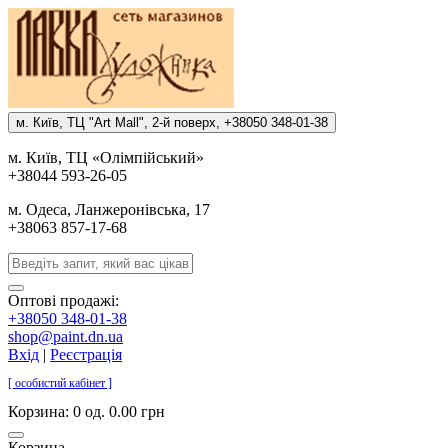
м. Киïв, ТЦ "Art Mall", 2-й поверх, +38050 348-01-38
м. Киïв, ТЦ «Олiмпiйський»
+38044 593-26-05
м. Одеса, Ланжеронiвська, 17
+38063 857-17-68
Оптові продажі:
+38050 348-01-38
shop@paint.dn.ua
Вхід
|
Реєстрація
[ особистий кабінет ]
Корзина:
0 од. 0.00 грн
Корзина