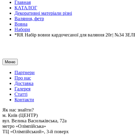
Главная
КАТАЛОГ
Декоративні матеріали різні
Валяння, фетр
Вовна
Набори
*RR Набір вовни кардочесаної для валяння 20г| №34
Меню
Партнери
Про нас
Доставка
Галерея
Статтi
Контакти
Як наc знайти?
м. Киïв (ЦЕНТР)
вул. Велика Васильківська, 72а
метро «Олімпійська»
ТЦ «Олімпійський», 3-й поверх