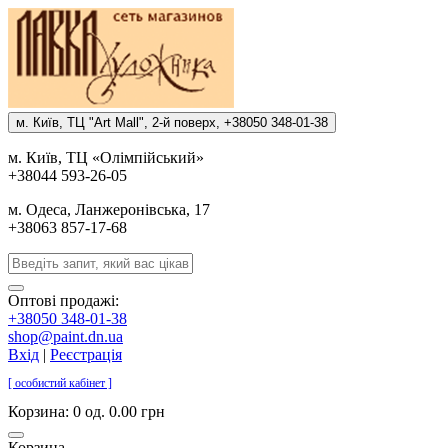
м. Киïв, ТЦ "Art Mall", 2-й поверх, +38050 348-01-38
м. Киïв, ТЦ «Олiмпiйський»
+38044 593-26-05
м. Одеса, Ланжеронiвська, 17
+38063 857-17-68
Оптові продажі:
+38050 348-01-38
shop@paint.dn.ua
Вхід
|
Реєстрація
[ особистий кабінет ]
Корзина:
0 од. 0.00 грн
Корзина