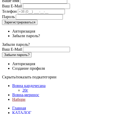
Ваше имя
Ваш E-Mail
Телефон
Пароль
Зарегистрироваться
Авторизация
Забыли пароль?
Забыли пароль?
Ваш E-Mail
Забыли пароль?
Авторизация
Создание профиля
Скрыть/показать подкатегории
Вовна кардочесана
20г
Вовна-меринос
Набори
Главная
КАТАЛОГ