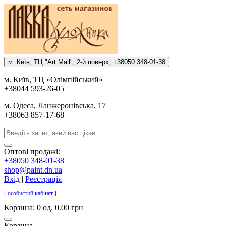
м. Киïв, ТЦ "Art Mall", 2-й поверх, +38050 348-01-38
м. Киïв, ТЦ «Олiмпiйський»
+38044 593-26-05
м. Одеса, Ланжеронiвська, 17
+38063 857-17-68
Оптові продажі:
+38050 348-01-38
shop@paint.dn.ua
Вхід
|
Реєстрація
[ особистий кабінет ]
Корзина:
0 од. 0.00 грн
Корзина