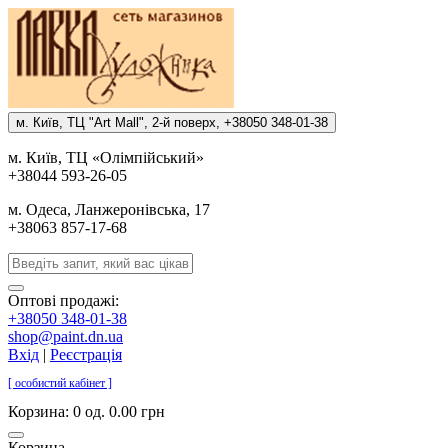
м. Киïв, ТЦ "Art Mall", 2-й поверх, +38050 348-01-38
м. Киïв, ТЦ «Олiмпiйський»
+38044 593-26-05
м. Одеса, Ланжеронiвська, 17
+38063 857-17-68
Оптові продажі:
+38050 348-01-38
shop@paint.dn.ua
Вхід
|
Реєстрація
[ особистий кабінет ]
Корзина:
0 од. 0.00 грн
Корзина