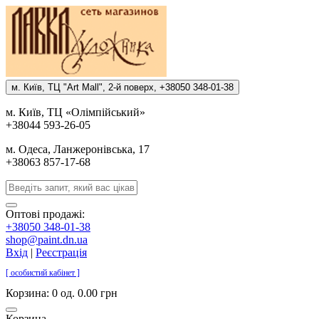
м. Киïв, ТЦ "Art Mall", 2-й поверх, +38050 348-01-38
м. Киïв, ТЦ «Олiмпiйський»
+38044 593-26-05
м. Одеса, Ланжеронiвська, 17
+38063 857-17-68
Оптові продажі:
+38050 348-01-38
shop@paint.dn.ua
Вхід
|
Реєстрація
[ особистий кабінет ]
Корзина:
0 од. 0.00 грн
Корзина