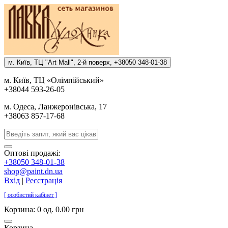
м. Киïв, ТЦ "Art Mall", 2-й поверх, +38050 348-01-38
м. Киïв, ТЦ «Олiмпiйський»
+38044 593-26-05
м. Одеса, Ланжеронiвська, 17
+38063 857-17-68
Оптові продажі:
+38050 348-01-38
shop@paint.dn.ua
Вхід
|
Реєстрація
[ особистий кабінет ]
Корзина:
0 од. 0.00 грн
Корзина