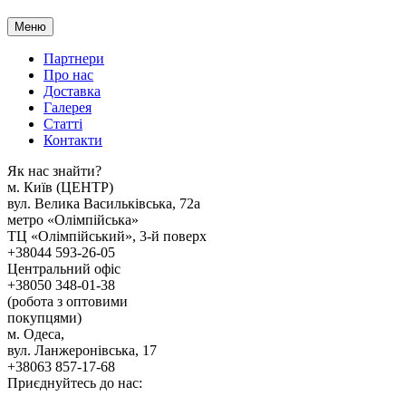
Меню
Партнери
Про нас
Доставка
Галерея
Статтi
Контакти
Як наc знайти?
м. Киïв (ЦЕНТР)
вул. Велика Васильківська, 72а
метро «Олімпійська»
ТЦ «Олімпійський», 3-й поверх
+38044 593-26-05
Центральний офіс
+38050 348-01-38
(робота з оптовими
покупцями)
м. Одеса,
вул. Ланжеронівська, 17
+38063 857-17-68
Приєднуйтесь до нас: