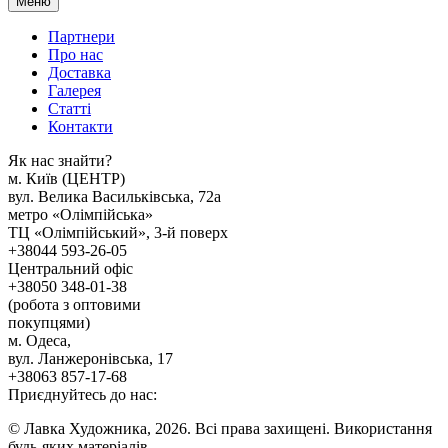
Меню
Партнери
Про нас
Доставка
Галерея
Статтi
Контакти
Як наc знайти?
м. Киïв (ЦЕНТР)
вул. Велика Васильківська, 72а
метро «Олімпійська»
ТЦ «Олімпійський», 3-й поверх
+38044 593-26-05
Центральний офіс
+38050 348-01-38
(робота з оптовими
покупцями)
м. Одеса,
вул. Ланжеронівська, 17
+38063 857-17-68
Приєднуйтесь до нас:
© Лавка Художника, 2026. Всі права захищені. Використання
будь-яких матеріалів,