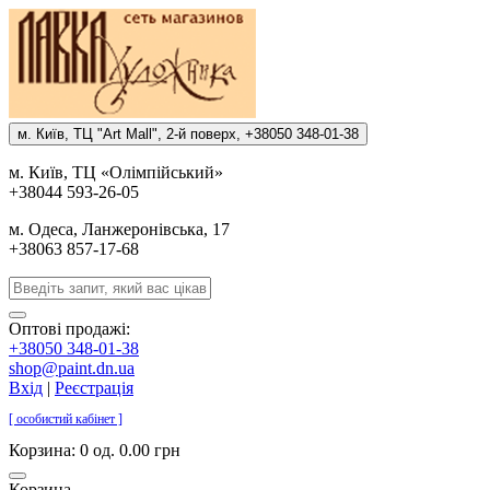
м. Киïв, ТЦ "Art Mall", 2-й поверх, +38050 348-01-38
м. Киïв, ТЦ «Олiмпiйський»
+38044 593-26-05
м. Одеса, Ланжеронiвська, 17
+38063 857-17-68
Оптові продажі:
+38050 348-01-38
shop@paint.dn.ua
Вхід
|
Реєстрація
[ особистий кабінет ]
Корзина:
0 од. 0.00 грн
Корзина