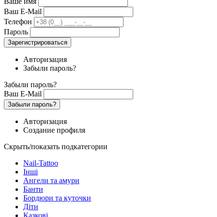
Ваше имя
Ваш E-Mail
Телефон
Пароль
Зарегистрироваться
Авторизация
Забыли пароль?
Забыли пароль?
Ваш E-Mail
Забыли пароль?
Авторизация
Создание профиля
Скрыть/показать подкатегории
Nail-Tattoo
Інші
Ангели та амури
Банти
Бордюри та куточки
Діти
Казкові