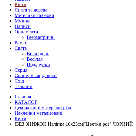
Квіти
Листя та дерева
Метелики та бабки
Музика
Написи
Орнаменти
Геєометричні
Рамки
Свята
Великдень
Весілля
Подарунки
Серця
Сонце, місяць, зірки
Схід
Тварини
Главная
КАТАЛОГ
Декоративні матеріали різні
Наклейки металізовані.
Квіти
!БЕЗ ЗНИЖОК Наліпка 10х23см|"Цветки роз" ЧОРНИЙ