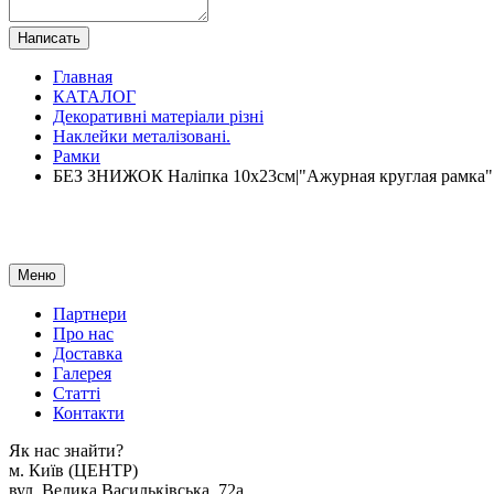
Написать
Главная
КАТАЛОГ
Декоративні матеріали різні
Наклейки металізовані.
Рамки
БЕЗ ЗНИЖОК Наліпка 10х23см|"Ажурная круглая рамк
Меню
Партнери
Про нас
Доставка
Галерея
Статтi
Контакти
Як наc знайти?
м. Киïв (ЦЕНТР)
вул. Велика Васильківська, 72а