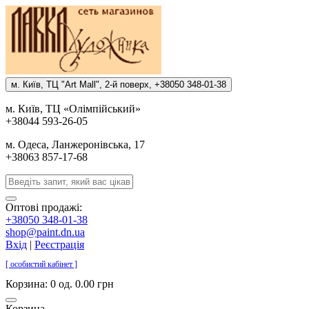
м. Киïв, ТЦ "Art Mall", 2-й поверх, +38050 348-01-38
м. Киïв, ТЦ «Олiмпiйський»
+38044 593-26-05
м. Одеса, Ланжеронiвська, 17
+38063 857-17-68
Оптові продажі:
+38050 348-01-38
shop@paint.dn.ua
Вхід
|
Реєстрація
[ особистий кабінет ]
Корзина:
0 од. 0.00 грн
Корзина