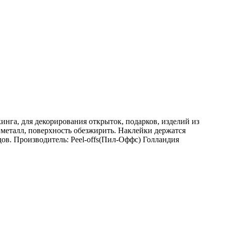
нга, для декорирования открыток, подарков, изделий из
и металл, поверхность обезжирить. Наклейки держатся
дов. Производитель: Peel-offs(Пил-Оффс) Голландия