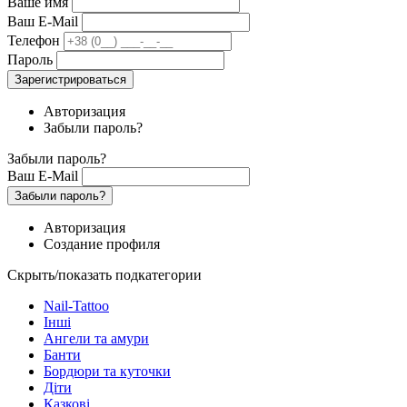
Ваше имя
Ваш E-Mail
Телефон
Пароль
Зарегистрироваться
Авторизация
Забыли пароль?
Забыли пароль?
Ваш E-Mail
Забыли пароль?
Авторизация
Создание профиля
Скрыть/показать подкатегории
Nail-Tattoo
Інші
Ангели та амури
Банти
Бордюри та куточки
Діти
Казкові