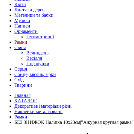
Квіти
Листя та дерева
Метелики та бабки
Музика
Написи
Орнаменти
Геєометричні
Рамки
Свята
Великдень
Весілля
Подарунки
Серця
Сонце, місяць, зірки
Схід
Тварини
Главная
КАТАЛОГ
Декоративні матеріали різні
Наклейки металізовані.
Рамки
БЕЗ ЗНИЖОК Наліпка 10х23см|"Ажурная круглая рамк