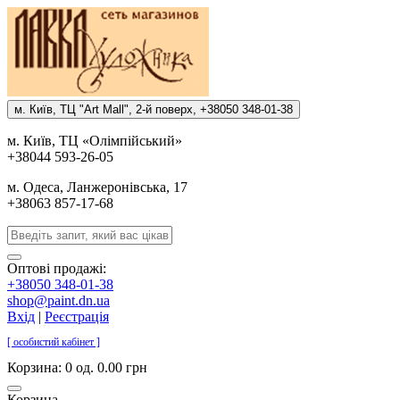
м. Киïв, ТЦ "Art Mall", 2-й поверх, +38050 348-01-38
м. Киïв, ТЦ «Олiмпiйський»
+38044 593-26-05
м. Одеса, Ланжеронiвська, 17
+38063 857-17-68
Оптові продажі:
+38050 348-01-38
shop@paint.dn.ua
Вхід
|
Реєстрація
[ особистий кабінет ]
Корзина:
0 од. 0.00 грн
Корзина