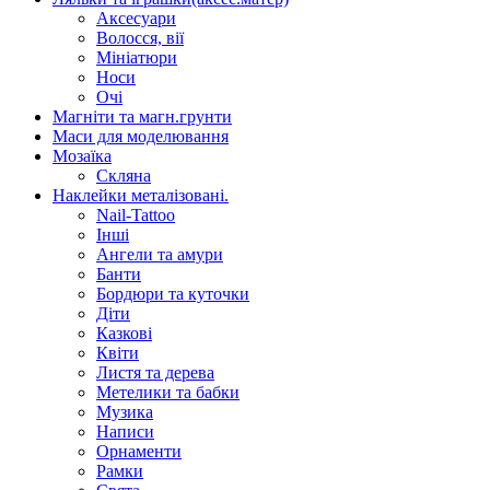
Аксесуари
Волосся, вії
Мініатюри
Носи
Очі
Магніти та магн.грунти
Маси для моделювання
Мозаїка
Скляна
Наклейки металізовані.
Nail-Tattoo
Інші
Ангели та амури
Банти
Бордюри та куточки
Діти
Казкові
Квіти
Листя та дерева
Метелики та бабки
Музика
Написи
Орнаменти
Рамки