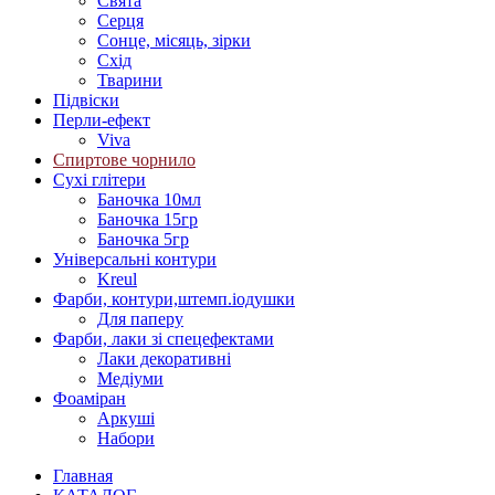
Свята
Серця
Сонце, місяць, зірки
Схід
Тварини
Підвіски
Перли-ефект
Viva
Спиртове чорнило
Сухі глітери
Баночка 10мл
Баночка 15гр
Баночка 5гр
Універсальні контури
Kreul
Фарби, контури,штемп.іодушки
Для паперу
Фарби, лаки зі спецефектами
Лаки декоративні
Медіуми
Фоаміран
Аркуші
Набори
Главная