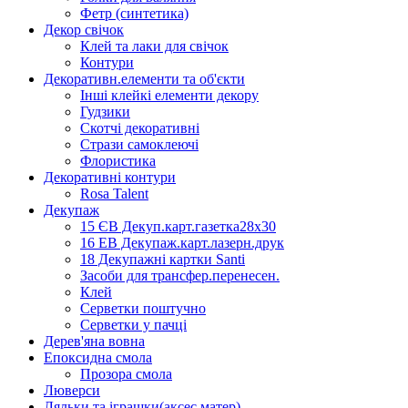
Фетр (синтетика)
Декор свічок
Клей та лаки для свічок
Контури
Декоративн.елементи та об'єкти
Інші клейкі елементи декору
Гудзики
Скотчі декоративні
Стрази самоклеючі
Флористика
Декоративні контури
Rosa Talent
Декупаж
15 ЄВ Декуп.карт.газетка28х30
16 ЕВ Декупаж.карт.лазерн.друк
18 Декупажні картки Santi
Засоби для трансфер.перенесен.
Клей
Серветки поштучно
Серветки у пачці
Дерев'яна вовна
Епоксидна смола
Прозора смола
Люверси
Ляльки та іграшки(аксес.матер)