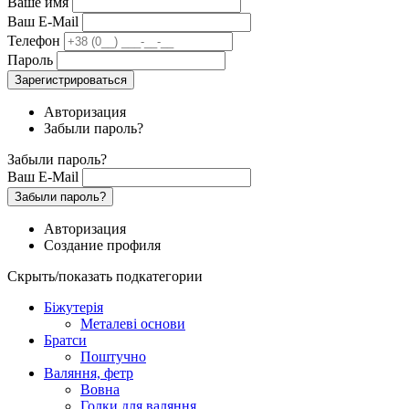
Ваше имя
Ваш E-Mail
Телефон
Пароль
Зарегистрироваться
Авторизация
Забыли пароль?
Забыли пароль?
Ваш E-Mail
Забыли пароль?
Авторизация
Создание профиля
Скрыть/показать подкатегории
Біжутерія
Металеві основи
Братси
Поштучно
Валяння, фетр
Вовна
Голки для валяння