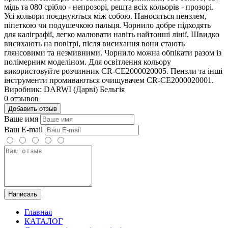
мідь та 080 срібло - непрозорі, решта всіх кольорів - прозорі.
Усі кольори поєднуються між собою. Наносяться пензлем,
піпеткою чи подушечкою пальця. Чорнило добре підходять
для каліграфії, легко малювати навіть найтонші лінії. Швидко
висихають на повітрі, після висихання вони стають
глянсовими та незмивними. Чорнило можна обпікати разом із
полімерним моделіном. Для освітлення кольору
використовуйте розчинник CR-CE2000020005. Пензли та інші
інструменти промиваються очищувачем CR-CE2000020001.
Виробник: DARWI (Дарві) Бельгія
0 отзывов
Добавить отзыв
Ваше имя
Ваш E-mail
Написать
Главная
КАТАЛОГ