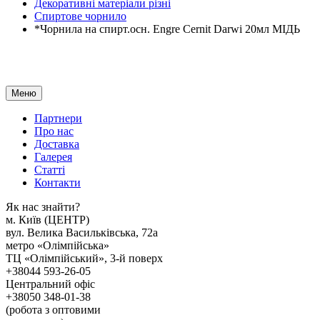
Декоративні матеріали різні
Спиртове чорнило
*Чорнила на спирт.осн. Engre Cernit Darwi 20мл МІДЬ
Меню
Партнери
Про нас
Доставка
Галерея
Статтi
Контакти
Як наc знайти?
м. Киïв (ЦЕНТР)
вул. Велика Васильківська, 72а
метро «Олімпійська»
ТЦ «Олімпійський», 3-й поверх
+38044 593-26-05
Центральний офіс
+38050 348-01-38
(робота з оптовими