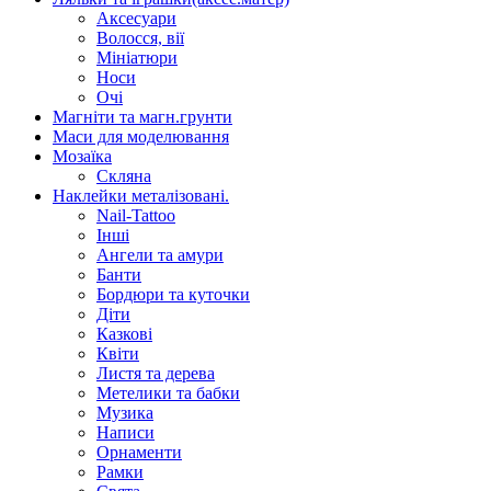
Аксесуари
Волосся, вії
Мініатюри
Носи
Очі
Магніти та магн.грунти
Маси для моделювання
Мозаїка
Скляна
Наклейки металізовані.
Nail-Tattoo
Інші
Ангели та амури
Банти
Бордюри та куточки
Діти
Казкові
Квіти
Листя та дерева
Метелики та бабки
Музика
Написи
Орнаменти
Рамки