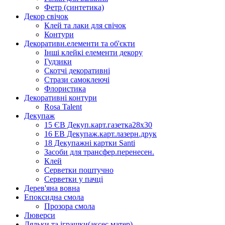
Фетр (синтетика)
Декор свічок
Клей та лаки для свічок
Контури
Декоративн.елементи та об'єкти
Інші клейкі елементи декору
Гудзики
Скотчі декоративні
Стрази самоклеючі
Флористика
Декоративні контури
Rosa Talent
Декупаж
15 ЄВ Декуп.карт.газетка28х30
16 ЕВ Декупаж.карт.лазерн.друк
18 Декупажні картки Santi
Засоби для трансфер.перенесен.
Клей
Серветки поштучно
Серветки у пачці
Дерев'яна вовна
Епоксидна смола
Прозора смола
Люверси
Ляльки та іграшки(аксес.матер)