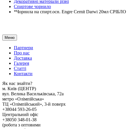
Декоративні матеріали різні
Спиртове чорнило
*Чорнила на спирт.осн. Engre Cernit Darwi 20мл СРІБЛО
Меню
Партнери
Про нас
Доставка
Галерея
Статтi
Контакти
Як наc знайти?
м. Киïв (ЦЕНТР)
вул. Велика Васильківська, 72а
метро «Олімпійська»
ТЦ «Олімпійський», 3-й поверх
+38044 593-26-05
Центральний офіс
+38050 348-01-38
(робота з оптовими