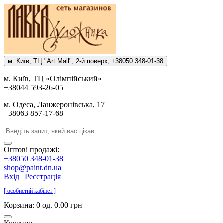
м. Киïв, ТЦ "Art Mall", 2-й поверх, +38050 348-01-38
м. Киïв, ТЦ «Олiмпiйський»
+38044 593-26-05
м. Одеса, Ланжеронiвська, 17
+38063 857-17-68
Оптові продажі:
+38050 348-01-38
shop@paint.dn.ua
Вхід
|
Реєстрація
[ особистий кабінет ]
Корзина:
0 од. 0.00 грн
Корзина