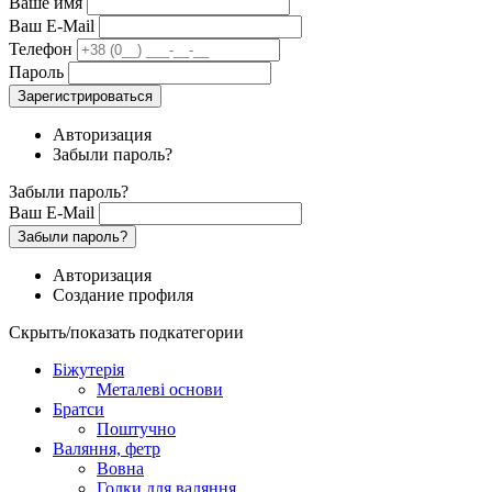
Ваше имя
Ваш E-Mail
Телефон
Пароль
Зарегистрироваться
Авторизация
Забыли пароль?
Забыли пароль?
Ваш E-Mail
Забыли пароль?
Авторизация
Создание профиля
Скрыть/показать подкатегории
Біжутерія
Металеві основи
Братси
Поштучно
Валяння, фетр
Вовна
Голки для валяння