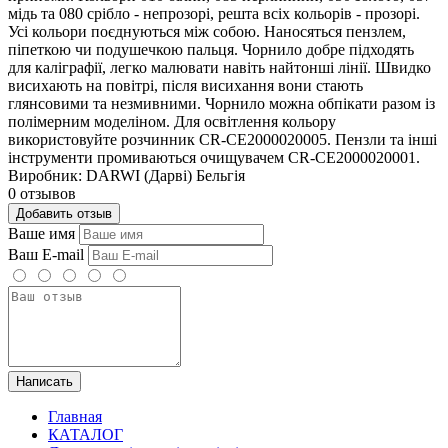
мідь та 080 срібло - непрозорі, решта всіх кольорів - прозорі.
Усі кольори поєднуються між собою. Наносяться пензлем,
піпеткою чи подушечкою пальця. Чорнило добре підходять
для каліграфії, легко малювати навіть найтонші лінії. Швидко
висихають на повітрі, після висихання вони стають
глянсовими та незмивними. Чорнило можна обпікати разом із
полімерним моделіном. Для освітлення кольору
використовуйте розчинник CR-CE2000020005. Пензли та інші
інструменти промиваються очищувачем CR-CE2000020001.
Виробник: DARWI (Дарві) Бельгія
0 отзывов
Добавить отзыв
Ваше имя
Ваш E-mail
Написать
Главная
КАТАЛОГ