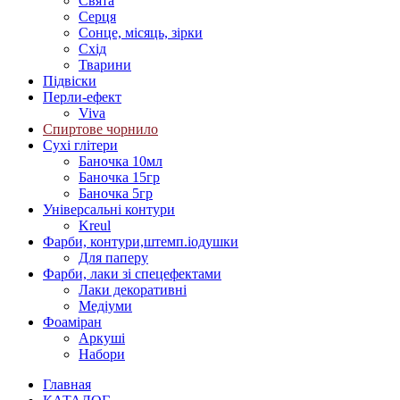
Свята
Серця
Сонце, місяць, зірки
Схід
Тварини
Підвіски
Перли-ефект
Viva
Спиртове чорнило
Сухі глітери
Баночка 10мл
Баночка 15гр
Баночка 5гр
Універсальні контури
Kreul
Фарби, контури,штемп.іодушки
Для паперу
Фарби, лаки зі спецефектами
Лаки декоративні
Медіуми
Фоаміран
Аркуші
Набори
Главная