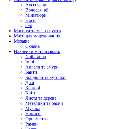
Аксесуари
Волосся, вії
Мініатюри
Носи
Очі
Магніти та магн.грунти
Маси для моделювання
Мозаїка
Скляна
Наклейки металізовані.
Nail-Tattoo
Інші
Ангели та амури
Банти
Бордюри та куточки
Діти
Казкові
Квіти
Листя та дерева
Метелики та бабки
Музика
Написи
Орнаменти
Рамки