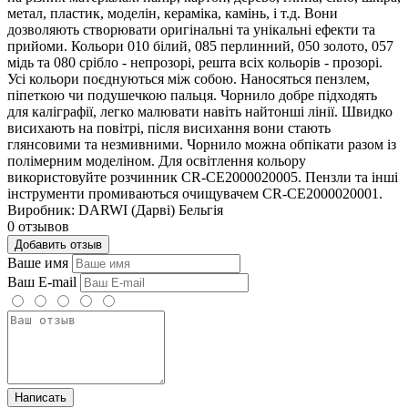
метал, пластик, моделін, кераміка, камінь, і т.д. Вони
дозволяють створювати оригінальні та унікальні ефекти та
прийоми. Кольори 010 білий, 085 перлинний, 050 золото, 057
мідь та 080 срібло - непрозорі, решта всіх кольорів - прозорі.
Усі кольори поєднуються між собою. Наносяться пензлем,
піпеткою чи подушечкою пальця. Чорнило добре підходять
для каліграфії, легко малювати навіть найтонші лінії. Швидко
висихають на повітрі, після висихання вони стають
глянсовими та незмивними. Чорнило можна обпікати разом із
полімерним моделіном. Для освітлення кольору
використовуйте розчинник CR-CE2000020005. Пензли та інші
інструменти промиваються очищувачем CR-CE2000020001.
Виробник: DARWI (Дарві) Бельгія
0 отзывов
Добавить отзыв
Ваше имя
Ваш E-mail
Написать