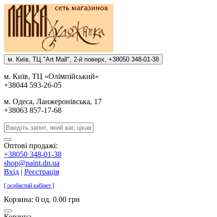
м. Киïв, ТЦ "Art Mall", 2-й поверх, +38050 348-01-38
м. Киïв, ТЦ «Олiмпiйський»
+38044 593-26-05
м. Одеса, Ланжеронiвська, 17
+38063 857-17-68
Оптові продажі:
+38050 348-01-38
shop@paint.dn.ua
Вхід
|
Реєстрація
[ особистий кабінет ]
Корзина:
0 од. 0.00 грн
Корзина