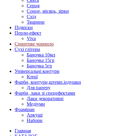
Свята
Серця
Сонце, місяць, зірки
Схід
Тварини
Підвіски
Перли-ефект
Viva
Спиртове чорнило
Сухі глітери
Баночка 10мл
Баночка 15гр
Баночка 5гр
Універсальні контури
Kreul
Фарби, контури,штемп.іодушки
Для паперу
Фарби, лаки зі спецефектами
Лаки декоративні
Медіуми
Фоаміран
Аркуші
Набори
Главная