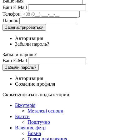
Ваше имя
Ваш E-Mail
Телефон
Пароль
Зарегистрироваться
Авторизация
Забыли пароль?
Забыли пароль?
Ваш E-Mail
Забыли пароль?
Авторизация
Создание профиля
Скрыть/показать подкатегории
Біжутерія
Металеві основи
Братси
Поштучно
Валяння, фетр
Вовна
Голки для валяння