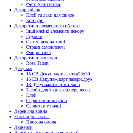
Фетр (синтетика)
Декор свічок
Клей та лаки для свічок
Контури
Декоративн.елементи та об'єкти
Інші клейкі елементи декору
Гудзики
Скотчі декоративні
Стрази самоклеючі
Флористика
Декоративні контури
Rosa Talent
Декупаж
15 ЄВ Декуп.карт.газетка28х30
16 ЕВ Декупаж.карт.лазерн.друк
18 Декупажні картки Santi
Засоби для трансфер.перенесен.
Клей
Серветки поштучно
Серветки у пачці
Дерев'яна вовна
Епоксидна смола
Прозора смола
Люверси
Ляльки та іграшки(аксес.матер)