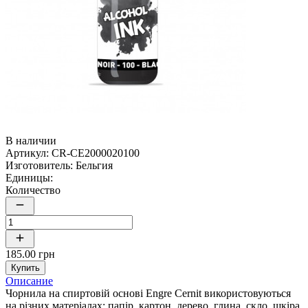
В наличии
Артикул:
CR-CE2000020100
Изготовитель:
Бельгия
Единицы:
Количество
185.00 грн
Купить
Описание
Чорнила на спиртовій основі Engre Cernit використовуються
на різних матеріалах: папір, картон, дерево, глина, скло, шкіра,