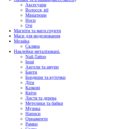
Аксесуари
Волосся, вії
Мініатюри
Носи
Очі
Магніти та магн.грунти
Маси для моделювання
Мозаїка
Скляна
Наклейки металізовані.
Nail-Tattoo
Інші
Ангели та амури
Банти
Бордюри та куточки
Діти
Казкові
Квіти
Листя та дерева
Метелики та бабки
Музика
Написи
Орнаменти
Рамки