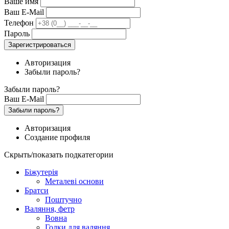
Ваше имя
Ваш E-Mail
Телефон
Пароль
Зарегистрироваться
Авторизация
Забыли пароль?
Забыли пароль?
Ваш E-Mail
Забыли пароль?
Авторизация
Создание профиля
Скрыть/показать подкатегории
Біжутерія
Металеві основи
Братси
Поштучно
Валяння, фетр
Вовна
Голки для валяння