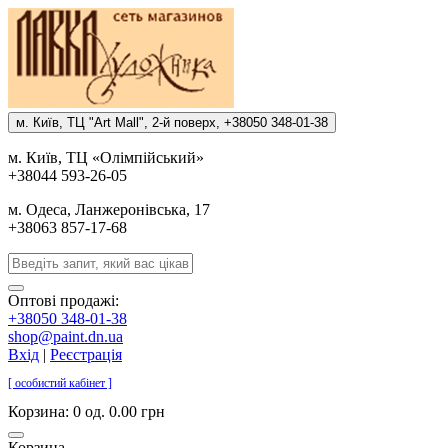
м. Киïв, ТЦ "Art Mall", 2-й поверх, +38050 348-01-38
м. Киïв, ТЦ «Олiмпiйський»
+38044 593-26-05
м. Одеса, Ланжеронiвська, 17
+38063 857-17-68
Оптові продажі:
+38050 348-01-38
shop@paint.dn.ua
Вхід
|
Реєстрація
[ особистий кабінет ]
Корзина:
0 од. 0.00 грн
Корзина