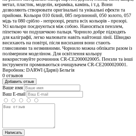
метал, пластик, моделін, кераміка, камінь, і т.д. Вони
дозволяють створювати оригінальні та унікальні ефекти та
прийоми. Кольори 010 білий, 085 перлинний, 050 золото, 057
мідь та 080 срібло - непрозорі, решта всіх кольорів - прозорі.
Усі кольори поєднуються між собою. Наносяться пензлем,
піпеткою чи подушечкою пальця. Чорнило добре підходять
для каліграфії, легко малювати навіть найтонші лінії. Швидко
висихають на повітрі, після висихання вони стають
глянсовими та незмивними. Чорнило можна обпікати разом із
полімерним моделіном. Для освітлення кольору
використовуйте розчинник CR-CE2000020005. Пензли та інші
інструменти промиваються очищувачем CR-CE2000020001.
Виробник: DARWI (Дарві) Бельгія
0 отзывов
Добавить отзыв
Ваше имя
Ваш E-mail
Написать