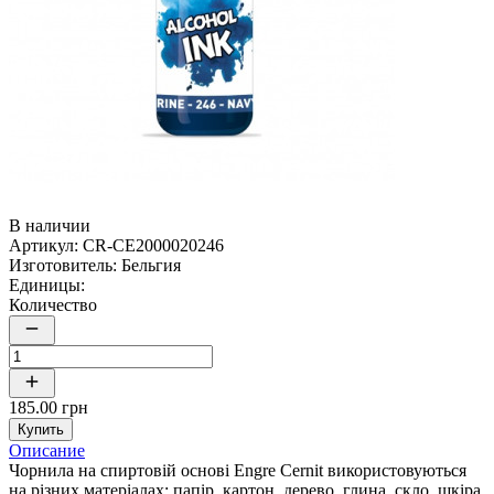
В наличии
Артикул:
CR-CE2000020246
Изготовитель:
Бельгия
Единицы:
Количество
185.00 грн
Купить
Описание
Чорнила на спиртовій основі Engre Cernit використовуються
на різних матеріалах: папір, картон, дерево, глина, скло, шкіра,