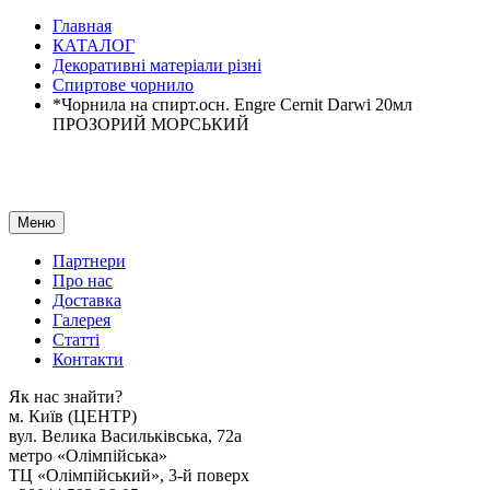
Главная
КАТАЛОГ
Декоративні матеріали різні
Спиртове чорнило
*Чорнила на спирт.осн. Engre Cernit Darwi 20мл
ПРОЗОРИЙ МОРСЬКИЙ
Меню
Партнери
Про нас
Доставка
Галерея
Статтi
Контакти
Як наc знайти?
м. Киïв (ЦЕНТР)
вул. Велика Васильківська, 72а
метро «Олімпійська»
ТЦ «Олімпійський», 3-й поверх