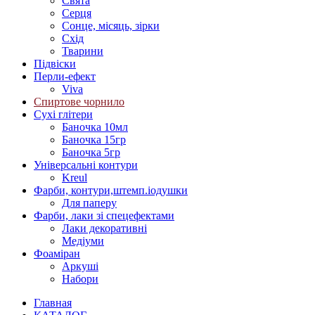
Свята
Серця
Сонце, місяць, зірки
Схід
Тварини
Підвіски
Перли-ефект
Viva
Спиртове чорнило
Сухі глітери
Баночка 10мл
Баночка 15гр
Баночка 5гр
Універсальні контури
Kreul
Фарби, контури,штемп.іодушки
Для паперу
Фарби, лаки зі спецефектами
Лаки декоративні
Медіуми
Фоаміран
Аркуші
Набори
Главная