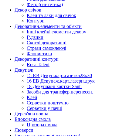
Фетр (синтетика)
Декор свічок
Клей та лаки для свічок
Контури
Декоративн.елементи та об'єкти
Інші клейкі елементи декору
Гудзики
Скотчі декоративні
Стрази самоклеючі
Флористика
Декоративні контури
Rosa Talent
Декупаж
15 ЄВ Декуп.карт.газетка28х30
16 ЕВ Декупаж.карт.лазерн.друк
18 Декупажні картки Santi
Засоби для трансфер.перенесен.
Клей
Серветки поштучно
Серветки у пачці
Дерев'яна вовна
Епоксидна смола
Прозора смола
Люверси
Ляльки та іграшки(аксес.матер)