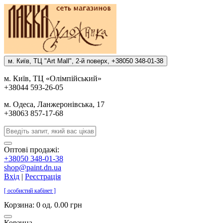
м. Киïв, ТЦ "Art Mall", 2-й поверх, +38050 348-01-38
м. Киïв, ТЦ «Олiмпiйський»
+38044 593-26-05
м. Одеса, Ланжеронiвська, 17
+38063 857-17-68
Оптові продажі:
+38050 348-01-38
shop@paint.dn.ua
Вхід
|
Реєстрація
[ особистий кабінет ]
Корзина:
0 од. 0.00 грн
Корзина