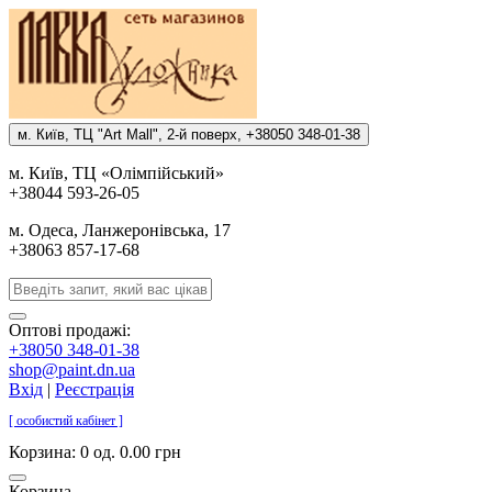
м. Киïв, ТЦ "Art Mall", 2-й поверх, +38050 348-01-38
м. Киïв, ТЦ «Олiмпiйський»
+38044 593-26-05
м. Одеса, Ланжеронiвська, 17
+38063 857-17-68
Оптові продажі:
+38050 348-01-38
shop@paint.dn.ua
Вхід
|
Реєстрація
[ особистий кабінет ]
Корзина:
0 од. 0.00 грн
Корзина